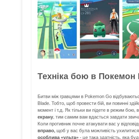
Техніка бою в Покемон
Битви між гравцями в Pokemon Go відбуваються 
Blade. Тобто, щоб провести бій, ви повинні зд
момент і т.д. Як тільки ви підете в режим бою,
екрану
, тим самим вам вдасться завдати звича
Коли противник почне атакувати вас у відповід
вправо,
щоб у вас була можливість ухилитися 
особлива «ульта»
- це така здатність, яка бу