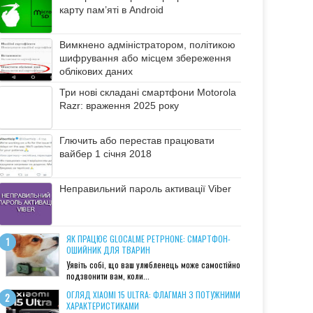
карту пам’яті в Android
Вимкнено адміністратором, політикою
шифрування або місцем збереження
облікових даних
Три нові складані смартфони Motorola
Razr: враження 2025 року
Глючить або перестав працювати
вайбер 1 січня 2018
Неправильний пароль активації Viber
ЯК ПРАЦЮЄ GLOCALME PETPHONE: СМАРТФОН-
ОШИЙНИК ДЛЯ ТВАРИН
Уявіть собі, що ваш улюбленець може самостійно
подзвонити вам, коли...
ОГЛЯД XIAOMI 15 ULTRA: ФЛАГМАН З ПОТУЖНИМИ
ХАРАКТЕРИСТИКАМИ