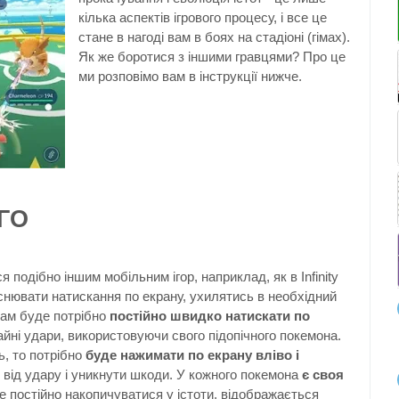
кілька аспектів ігрового процесу, і все це
стане в нагоді вам в боях на стадіоні (гімах).
Як же боротися з іншими гравцями? Про це
ми розповімо вам в інструкції нижче.
 ГО
подібно іншим мобільним ігор, наприклад, як в Infinity
ійснювати натискання по екрану, ухилятись в необхідний
 вам буде потрібно
постійно швидко натискати по
йні удари, використовуючи свого підопічного покемона.
ь, то потрібно
буде нажимати по екрану вліво і
від удару і уникнути шкоди. У кожного покемона
є своя
де постійно накопичуватися у істоти, відображається