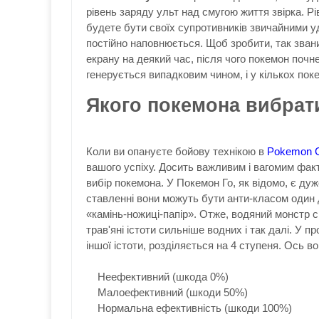
рівень заряду ульт над смугою життя звірка. Рі
будете бути своїх супротивників звичайними уд
постійно наповнюється. Щоб зробити, так звани
екрану на деякий час, після чого покемон почне
генерується випадковим чином, і у кількох пок
Якого покемона вибрат
Коли ви опануєте бойову технікою в
Pokemon 
вашого успіху. Досить важливим і вагомим факт
вибір покемона. У Покемон Го, як відомо, є дуж
ставленні вони можуть бути анти-класом один
«камінь-ножиці-папір». Отже, водяний монстр с
трав'яні істоти сильніше водних і так далі. У
іншої істоти, розділяється на 4 ступеня. Ось во
Неефективний (шкода 0%)
Малоефективний (шкоди 50%)
Нормальна ефективність (шкоди 100%)