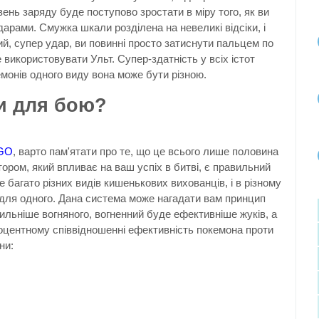
вень заряду буде поступово зростати в міру того, як ви
арами. Смужка шкали розділена на невеликі відсіки, і
й, супер удар, ви повинні просто затиснути пальцем по
 використовувати Ульт. Супер-здатність у всіх істот
емонів одного виду вона може бути різною.
и для бою?
GO
, варто пам'ятати про те, що це всього лише половина
ором, який впливає на ваш успіх в битві, є правильний
е багато різних видів кишенькових вихованців, і в різному
 для одного. Дана система може нагадати вам принцип
ильніше вогняного, вогненний буде ефективніше жуків, а
 процентному співвідношенні ефективність покемона проти
ни: