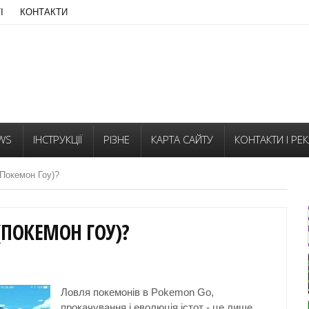
І
КОНТАКТИ
WS
ІНСТРУКЦІЇ
РІЗНЕ
КАРТА САЙТУ
КОНТАКТИ І РЕ
Покемон Гоу)?
(ПОКЕМОН ГОУ)?
Ловля покемонів в Pokemon Go,
прокачування і еволюція істот - це лише