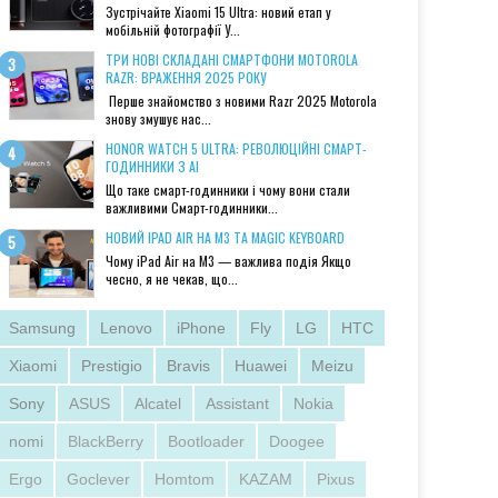
Зустрічайте Xiaomi 15 Ultra: новий етап у
мобільній фотографії У...
ТРИ НОВІ СКЛАДАНІ СМАРТФОНИ MOTOROLA
RAZR: ВРАЖЕННЯ 2025 РОКУ
Перше знайомство з новими Razr 2025 Motorola
знову змушує нас...
HONOR WATCH 5 ULTRA: РЕВОЛЮЦІЙНІ СМАРТ-
ГОДИННИКИ З AI
Що таке смарт-годинники і чому вони стали
важливими Смарт-годинники...
НОВИЙ IPAD AIR НА M3 ТА MAGIC KEYBOARD
Чому iPad Air на M3 — важлива подія Якщо
чесно, я не чекав, що...
Samsung
Lenovo
iPhone
Fly
LG
HTC
Xiaomi
Prestigio
Bravis
Huawei
Meizu
Sony
ASUS
Alcatel
Assistant
Nokia
nomi
BlackBerry
Bootloader
Doogee
Ergo
Goclever
Homtom
KAZAM
Pixus