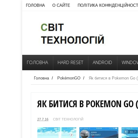
ГОЛОВНА
О САЙТЕ
ПОЛІТИКА КОНФІДЕНЦІЙНОСТ
ГОЛОВНА
HARD RESET
ANDROID
WINDO
Головна
/
PokémonGO
/
Як битися в Pokemon Go (
ЯК БИТИСЯ В POKEMON GO 
27.7.16
СВІТ ТЕХНОЛОГІЙ