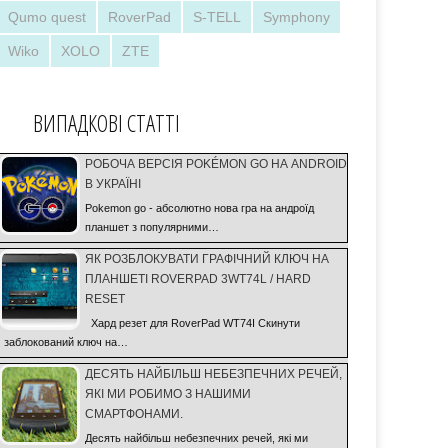
Qumo quest
RoverPad
S-TELL
Symphony
Wiko
XOLO
ZTE
ВИПАДКОВІ СТАТТІ
РОБОЧА ВЕРСІЯ POKÉMON GO НА ANDROID
В УКРАЇНІ
Pokemon go - абсолютно нова гра на андроїд
планшет з популярними…
ЯК РОЗБЛОКУВАТИ ГРАФІЧНИЙ КЛЮЧ НА
ПЛАНШЕТІ ROVERPAD 3WT74L / HARD
RESET
Хард резет для RoverPad WT74I Скинути
заблокований ключ на…
ДЕСЯТЬ НАЙБІЛЬШ НЕБЕЗПЕЧНИХ РЕЧЕЙ,
ЯКІ МИ РОБИМО З НАШИМИ
СМАРТФОНАМИ.
Десять найбільш небезпечних речей, які ми