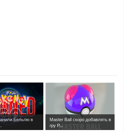
банили Бельгію в
Master Ball скоро добавлять в
.
гру P...