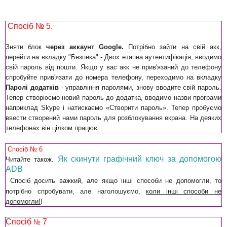
Спосіб № 5.
Зняти блок
через аккаунт Google.
Потрібно зайти на свій акк,
перейти на вкладку "Безпека" - Двох етапна аутентифікація, вводимо
свій пароль від пошти. Якщо у вас акк не прив'язаний до телефону
спробуйте прив'язати до номера телефону, переходимо на вкладку
Паролі додатків
- управління паролями, знову вводите свій пароль.
Тепер створюємо новий пароль до додатка, вводимо назви програми
наприклад Skype і натискаємо «Створити пароль». Тепер пробуємо
ввести створений нами пароль для розблокування екрана. На деяких
телефонах він цілком працює.
Спосіб № 6
Як скинути графічний ключ за допомогою
Читайте також.
ADB
Спосіб досить важкий, але якщо інші способи не допомогли, то
потрібно спробувати, але наголошуємо,
коли інші способи не
допомогли!
!
Спосіб
7
№