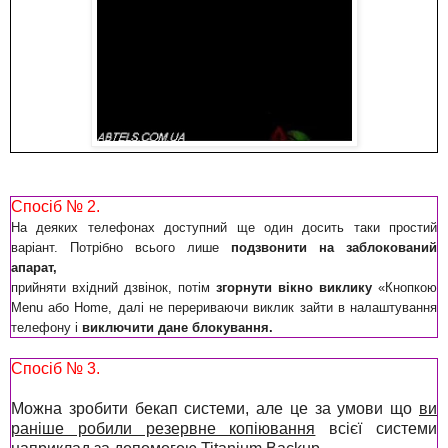
Спосіб № 2.
На деяких телефонах доступний ще один досить таки простий
варіант. Потрібно всього лише
подзвонити на заблокований
апарат,
прийняти вхідний дзвінок, потім
згорнути вікно виклику
«Кнопкою
Menu або Home, далі не перериваючи виклик зайти в налаштування
телефону і
виключити дане блокування.
Спосіб № 3.
Можна зробити бекап системи, але це за умови що
ви
раніше робили резервне копіювання
всієї системи