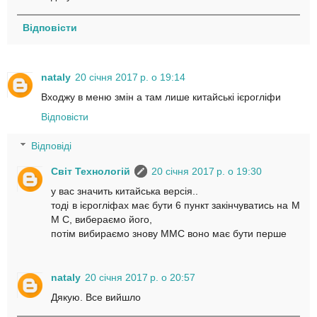
Відповісти
nataly
20 січня 2017 р. о 19:14
Входжу в меню змін а там лише китайські ієрогліфи
Відповісти
Відповіді
Світ Технологій
20 січня 2017 р. о 19:30
у вас значить китайська версія..
тоді в ієрогліфах має бути 6 пункт закінчуватись на М
М С, вибераємо його,
потім вибираємо знову ММС воно має бути перше
nataly
20 січня 2017 р. о 20:57
Дякую. Все вийшло