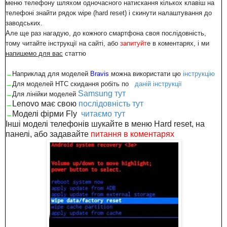
меню телефону шляхом одночасного натискання кількох клавіш на
телефоні знайти рядок wipe (hard reset) і скинути налаштування до
заводських.
Але ще раз нагадую, до кожного смартфона своя послідовність,
тому читайте інструкції на сайті, або
запитуйт
е в коментарях, і ми
напишемо для вас
статтю
→
Наприклад для моделей
Bravis
можна використати цю
інструкцію
→
Для
моделей HTC скидання робіть по
даній інструкції
Samsung тут
→
Для лінійки моделей
Lenovo має свою
послідовність тут
→
Моделі фірми Fly
читаємо тут
→
Інші моделі телефонів шукайте в меню Hard reset, на
панелі, або задавайте
питання в коментарях