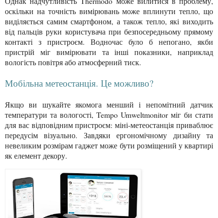
Однак надчутливість Thermodo може вилитися в проблему,
оскільки на точність вимірювань може вплинути тепло, що
виділяється самим смартфоном, а також тепло, які виходить
від пальців руки користувача при безпосередньому прямому
контакті з пристроєм. Водночас було б непогано, якби
пристрій міг вимірювати та інші показники, наприклад
вологість повітря або атмосферний тиск.
Мобільна метеостанція. Це можливо?
Якщо ви шукайте якомога менший і непомітний датчик
температури та вологості, Tempo Umweltmonitor міг би стати
для вас відповідним пристроєм: міні-метеостанція приваблює
передусім візуально. Завдяки ергономічному дизайну та
невеликим розмірам гаджет може бути розміщений у квартирі
як елемент декору.