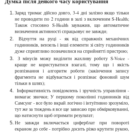
Думка після деякого часу користування
Заряд тримає дійсно довго, 3-4 дні залізно якщо тільки
не проводити по 2 години в залі з включеним S-Health;
Також стосовно S-Health зауважив, що автоматичне
визначення активності спрацьовує не завжди;
Відчуття на руці - як від справжніх механічних
годинників, вензель і інші елементи зі світу годинників
дуже сприятливо позначилися на сприйнятті пристрою;
З мінусів можу виділити жахливу роботу S-Voice -
краще не користуватися взагалі, тому що і якість
розпізнання і алгоритм роботи (закінчення запису
фрагмента не відбувається і розпізнає фоновий шум
тільки в шлях);
Інформативність повідомлень і зручність управління -
вимагає звички; У першому поколінні годинників від
Самсунг - все було вкрай логічно і інтуїтивно зрозуміло,
тут же за тиждень я все ще зависаю при обмірковуванні,
що натиснути щоб отримати результат;
Не завжди включається циферблат при повороті
екраном до себе - потрібно досить різко крутити рукою,