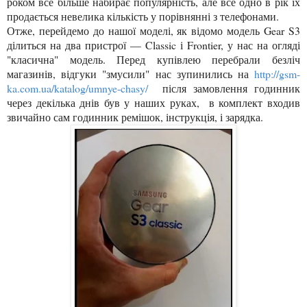
роком все більше набирає популярність, але все одно в рік їх
продається невелика кількість у порівнянні з телефонами.
Отже, перейдемо до нашої моделі, як відомо модель Gear S3
ділиться на два пристрої — Classic і Frontier, у нас на огляді
"класична" модель. Перед купівлею перебрали безліч
магазинів, відгуки "змусили" нас зупинились на
http://gsm-
ka.com.ua/katalog/umnye-chasy/
після замовлення годинник
через декілька днів був у наших руках, в комплект входив
звичайно сам годинник ремішок, інструкція, і зарядка.