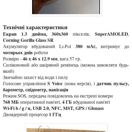
Технічні характеристики
Екран
1.3 дюйма, 360х360
SuperAMOLED
пікселів,
,
Corning Gorilla Glass SR
380 мАг,
Акумулятор вбудований Li-Pol
витримує до
чотирьох днів
роботи
46 х 46 х 12.9 мм
Розміри -
, вага 57 гр.
Силіконовий або шкіряний ремінець (можна замовляти будь-
який)
Звичайно захист від води і пилу
S Voice
датчик пульсу,
Голосове управління
(нова версія), і
барометр, спідометр, навігація
Режим SOS, передача повідомлень на екстрені номери
768 МБ
4 ГБ
оперативної пам'яті,
вбудованої пам'яті
Wi-Fi b / g / n, USB 2.0, NFC, MST, GPS / Glonass
1 ГГц
Двоядерний процесор