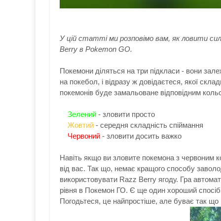
У цій статті ми розповімо вам, як ловити сил
Berry в Pokemon GO.
Покемони діляться на три підкласи - вони зале
на покебол, і відразу ж довідаєтеся, якої скла
покемонів буде замальоване відповідним кольор
Зелений
- зловити просто
Жовтий
- середня складність спіймання
Червоний
- зловити досить важко
Навіть якщо ви зловите покемона з червоним ко
від вас. Так що, немає кращого способу завол
використовувати Razz Berry ягоду. Гра автомат
рівня в Покемон ГО. Є ще один хороший спосіб 
Погодьтеся, це найпростіше, але буває так що