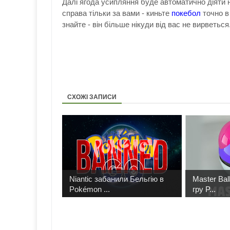
Далі ягода усипляння буде автоматично діяти н
справа тільки за вами - киньте
покебол
точно в
знайте - він більше нікуди від вас не вирветьс
СХОЖІ ЗАПИСИ
Niantic забанили Бельгію в
Master Bal
Pokémon ...
гру P...