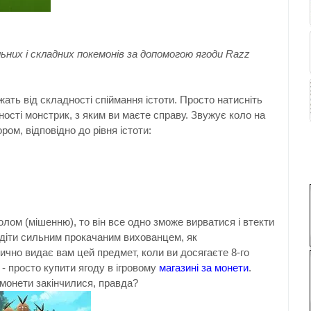
ьних і складних покемонів за допомогою ягоди Razz
жать від складності спіймання істоти. Просто натисніть
дності монстрик, з яким ви маєте справу. Звужує коло на
ом, відповідно до рівня істоти:
лом (мішенню), то він все одно зможе вирватися і втекти
одіти сильним прокачаним вихованцем, як
ично видає вам цей предмет, коли ви досягаєте 8-го
- просто купити ягоду в ігровому
магазині за монети
.
 монети закінчилися, правда?