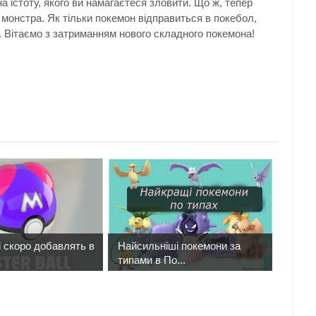
а істоту, якого ви намагаєтеся зловити. Що ж, тепер
 монстра. Як тільки покемон відправиться в покебол,
я. Вітаємо з затриманням нового складного покемона!
l скоро добавлять в
Найсильніші покемони за
типами в По...