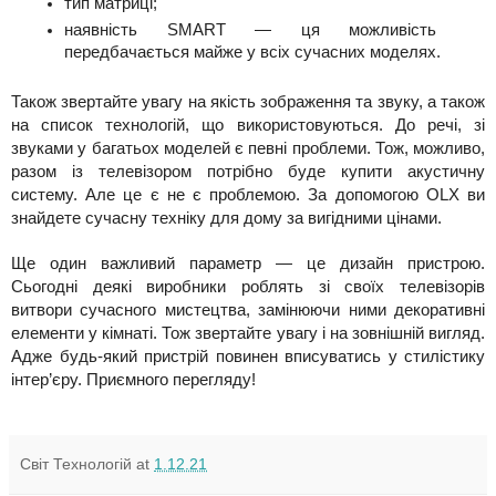
тип матриці; 
наявність SMART — ця можливість 
передбачається майже у всіх сучасних моделях.
Також звертайте увагу на якість зображення та звуку, а також 
на список технологій, що використовуються. До речі, зі 
звуками у багатьох моделей є певні проблеми. Тож, можливо, 
разом із телевізором потрібно буде купити акустичну 
систему. Але це є не є проблемою. За допомогою OLX ви 
знайдете сучасну техніку для дому за вигідними цінами.
Ще один важливий параметр — це дизайн пристрою. 
Сьогодні деякі виробники роблять зі своїх телевізорів 
витвори сучасного мистецтва, замінюючи ними декоративні 
елементи у кімнаті. Тож звертайте увагу і на зовнішній вигляд. 
Адже будь-який пристрій повинен вписуватись у стилістику 
інтер’єру. Приємного перегляду!
Світ Технологій
at
1.12.21