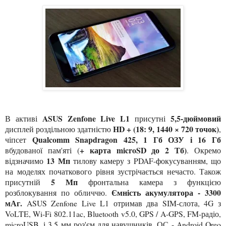
ASUS Zenfone Live L1
5,5-дюймовий
В активі
присутні
HD + (18: 9, 1440 × 720 точок)
дисплей роздільною здатністю
,
Qualcomm Snapdragon 425, 1 Гб ОЗУ і 16 Гб
чіпсет
+ карта microSD до 2 Тб)
вбудованої пам'яті (
. Окремо
13 Мп
відзначимо
тилову камеру з PDAF-фокусуванням, що
на моделях початкового рівня зустрічається нечасто. Також
5 Мп
присутній
фронтальна камера з функцією
Ємність акумулятора - 3300
розблокування по обличчю.
мАг.
ASUS Zenfone Live L1 отримав два SIM-слота, 4G з
VoLTE, Wi-Fi 802.11ac, Bluetooth v5.0, GPS / A-GPS, FM-радіо,
microUSB, і 3,5 мм роз'єм для навушників. ОС - Android Oreo