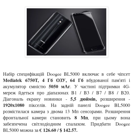
Набір специфікацій Doogee BL5000 включає в себе чіпсет
Mediatek 6750T, 4 Гб ОЗУ, 64 Гб
вбудованої пам'яті і
5050 мАг
акумулятор ємністю
. У частині підтримки 4G-
мереж йдеться про діапазонах B1 / B3 / B7 / B8 / B20.
5,5 дюймів,
Діагональ екрану новинки -
розширення -
1920х1080
пікселів. На задній панелі Doogee BL5000
розмістилася камера з двома 13 Мп сенсорами.
Розширення
8 Мп
фронтальної камери становить
, при цьому вона
забезпечена світлодіодним спалахом. Придбати Doogee
€ 126.60 / $ 142.57.
BL5000 можна за