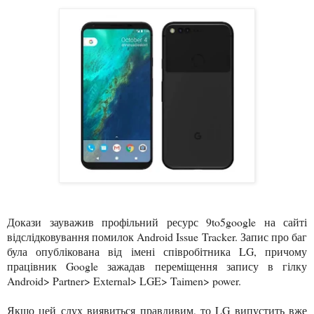
Докази зауважив профільний ресурс 9to5google на сайті
відслідковування помилок Android Issue Tracker. Запис про баг
була опублікована від імені співробітника LG, причому
працівник Google зажадав переміщення запису в гілку
Android> Partner> External> LGE> Taimen> power.
Якщо цей слух виявиться правдивим, то LG випустить вже