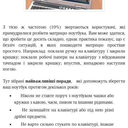
З тією ж частотою (10%) звертаються користувачі, які
примудрилися розбити матрицю ноутбука. Вам може здатися,
що зробити це досить складно, однак практика показує, що є
безліч ситуацій, в яких пошкодити матрицю
простіше
простого
. Наприклад: поклали ручку на клавіатуру і закрили
кришку; поклали робочі папери на клавіатуру з вбудованим
тачп
адом
і закрили кришку; впустив, випадково наступи
в
ног
ою.
найважливі
ші
поради
Тут зібрані
, які допоможуть зберегти
ваш ноутбук протягом декількох років:
Ніколи не ставте поруч з ноутбуком чашки або
кружки з кавою, чаєм, пивом та іншими рідинами.
Не залишайте на клавіатурі або під нею різні
дрібні предмети.
Не варто сильно стукати по клавіатурі, інакше