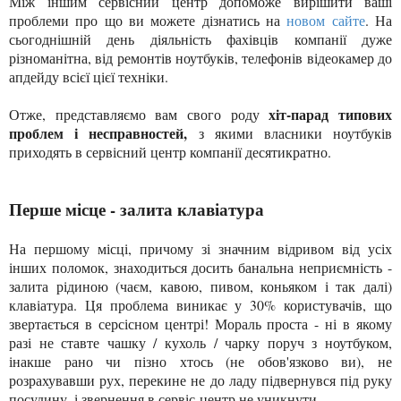
Між іншим сервісний центр допоможе вирішити ваші
проблеми про що ви можете дізнатись на
новом сайте
. На
сьогоднішній день діяльність фахівц
ів
компанії
дуже
різноманітна, від ремонтів но
ут
буків
, телефонів відеокамер
до
а
пд
ейду всі
єї цієї т
ехніки.
хіт-парад типових
Отже, представляємо вам свого роду
проблем і несправностей,
з якими власники ноутбуків
приходять в сервісний центр компанії десятикратно.
П
ерше місце - залита клавіатура
На першому місці, причому зі значним відривом від усіх
інших поломок, знаходиться досить банальна неприємність -
залита рідиною (чаєм, кавою, пивом, коньяком і так далі)
клавіатура. Ця проблема виникає у 30% користувачів, що
звертається в серсісном центрі! Мораль проста - ні в якому
разі не ставте чашку / кухоль / чарку поруч з ноутбуком,
інакше рано чи пізно хтось (не обов'язково ви), не
розрахувавши рух, перекине не до ладу підвернувся під руку
посудину, і звернення в сервіс-центр не уникнути ,