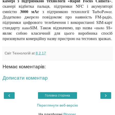
камері з підтримкою технології «Rapid Focus Camera
»,
сканері відбитка пальця, підтримки NFC і акумуляторі
3000 мАг
ємністю
з підтримкою технології TurboPower.
Додатково джерело повідомляє про наявність FM-радіо,
підтримки цифрового телебачення і використанні SIM-карт
стандарту nanoSIM. Також відзначимо, що назва «moto $$»
являє собою класичний для цього виробника спосіб
приховувати комерційну назву пристрою на тестових зразках.
Світ Технологій
at
8.2.17
Немає коментарів:
Дописати коментар
‹
›
Головна сторінка
Переглянути веб-версію
На платформі
Blogger
.