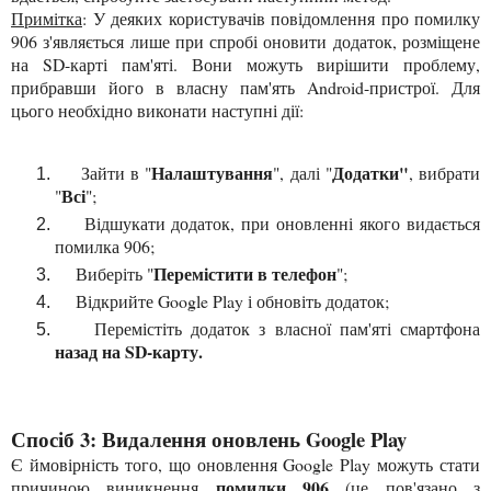
Примітка
: У деяких користувачів повідомлення про помилку
906 з'являється лише при спробі оновити додаток, розміщене
на SD-карті пам'яті. Вони можуть вирішити проблему,
прибравши його в власну пам'ять Android-пристрої. Для
цього необхідно виконати наступні дії:
Налаштування
Додатки"
Зайти в "
", далі "
, вибрати
Вс
і
"
";
Відшукати додаток, при оновленні якого видається
помилка 906;
Перемістити в телефон
Виберіть "
";
Відкрийте Google Play і обновіть додаток;
Перемістіть додаток з власної пам'яті смартфона
назад на SD-карту.
Спосіб 3: Видалення оновлень Google Play
Є ймовірність того, що оновлення Google Play можуть стати
помилки 906
причиною виникнення
(це пов'язано з