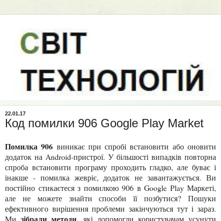
22.01.17
Код помилки 906 Google Play Market
Помилка 906
виникає при спробі встановити або оновити
додаток на Android-пристрої. У більшості випадків повторна
спроба встановити програму проходить гладко, але буває і
інакше - помилка жевріє, додаток не завантажується. Ви
постійно стикаєтеся з помилкою 906 в Google Play Маркеті,
але не можете знайти способи її позбутися? Пошуки
ефективного вирішення проблеми закінчуються тут і зараз.
зібрали методи,
Ми
які допомогли користувачам усунути