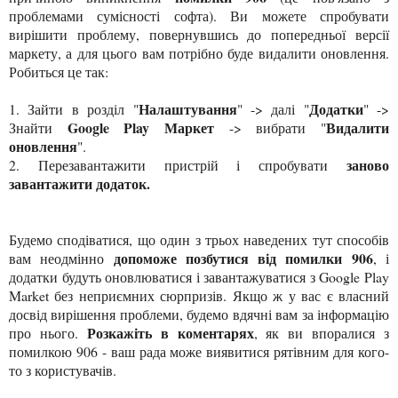
проблемами сумісності софта). Ви можете спробувати
вирішити проблему, повернувшись до попередньої версії
маркету, а для цього вам потрібно буде видалити оновлення.
Робиться це так:
Налаштування
Додатки
1.
Зайти в розділ "
" -> далі "
" ->
Google Play Маркет
Видалити
Знайти
-> вибрати "
оновлення
".
заново
2.
Перезавантажити пристрій і спробувати
завантажити додаток.
Будемо сподіватися, що один з трьох наведених тут способів
допоможе позбутися від помилки 906
вам неодмінно
, і
додатки будуть оновлюватися і завантажуватися з Google Play
Market без неприємних сюрпризів. Якщо ж у вас є власний
досвід вирішення проблеми, будемо вдячні вам за інформацію
Розкажіть в коментарях
про нього.
, як ви впоралися з
помилкою 906 - ваш рада може виявитися рятівним для кого-
то з користувачів.