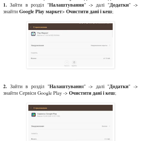
1.
Налаштування
Додатки
Зайти в розділ "
" -> далі "
" ->
Google Play маркет
Очистити дані і кеш
знайти
>
;
2.
Налаштуванн
Додатки
Зайти в розділ "
я" -> далі "
" ->
Очистити дані і кеш
знайти Сервіси Google Play ->
;