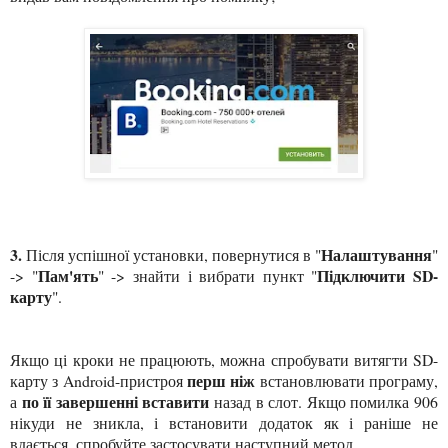
3.
Налаштування
Після успішної установки, повернутися в "
"
Пам'ять
Підключити
SD-
-> "
" -> знайти і вибрати пункт "
карту
".
Якщо ці кроки не працюють, можна спробувати витягти SD-
перш ніж
карту з Android-пристро
я
встановлювати програму,
по її завершенні вставити
а
назад в слот. Якщо помилка 906
нікуди не зникла, і встановити додаток як і раніше не
вдається, спробуйте застосувати наступний метод.