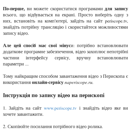
По-перше,
для запису
ви можете скористатися програмами
всього, що відбувається на екрані. Просто виберіть одну з
них, встановіть на комп'ютері, зайдіть на сайт periscope.tv,
знайдіть потрібну трансляцію і скористайтеся можливостями
запису відео.
Але цей спосіб має свої мінус
и: потрібно встановлювати
додаткове програмне забезпечення, відео захоплює непотрібні
частини інтерфейсу сервісу, вручну встановлювати
параметри ...
Тому найкращим способом завантаження відео з Перископа є
онлайн-сервісу
використання
naperiscope.ru.
Інструкція по запису відео на перископі
1. Зайдіть на сайт
www.periscope.tv
і знайдіть відео яке ви
хочете завантажити.
2. Скопіюйте посилання потрібного відео ролика.