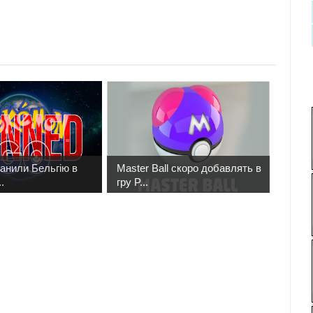
банили Бельгію в
Master Ball скоро добавлять в
.
гру P...