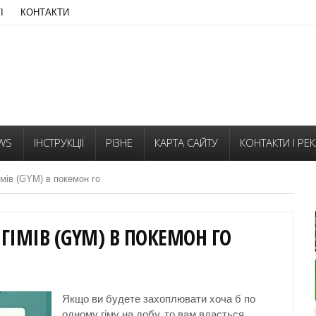
І
КОНТАКТИ
WS
ІНСТРУКЦІЇ
РІЗНЕ
КАРТА САЙТУ
КОНТАКТИ І РЕ
імів (GYM) в покемон го
ГІМІВ (GYM) В ПОКЕМОН ГО
Якщо ви будете захоплювати хоча б по
одному гіму на добу, то вам вдасться