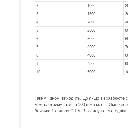
2
1000
2
3
1500
3
4
2000
4
5
2500
5
6
3000
6
7
3500
7
8
4000
8
9
4500
9
10
5000
1
Таким чином, виходить, що якщо ви завоюєте со
можна отримувати по 100 поке коінів. Якщо пер
близько 1 долара США. З огляду на сьогоднішні