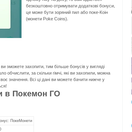
безкоштовно отримувати додаткові бонуси,
це може бути зоряний пил або поке-Коін
(монети Poke Coins).
) ви зможете захопити, тим більше бонусів у вигляді
ло обчислити, за скільки гімчі, які ви захопили, можна
воє значення. Всі ці дані ви можете бачити нижче у
ься!
и в Покемон ГО
онус: ПокеМонети
0