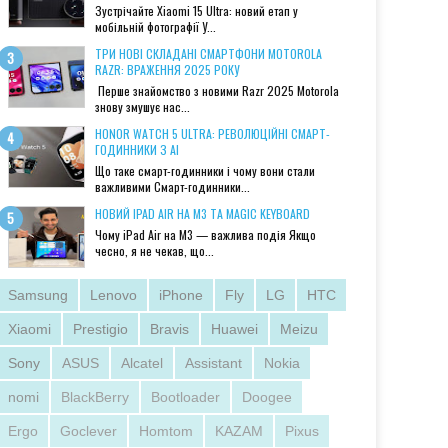
Зустрічайте Xiaomi 15 Ultra: новий етап у
мобільній фотографії У...
ТРИ НОВІ СКЛАДАНІ СМАРТФОНИ MOTOROLA
RAZR: ВРАЖЕННЯ 2025 РОКУ
Перше знайомство з новими Razr 2025 Motorola
знову змушує нас...
HONOR WATCH 5 ULTRA: РЕВОЛЮЦІЙНІ СМАРТ-
ГОДИННИКИ З AI
Що таке смарт-годинники і чому вони стали
важливими Смарт-годинники...
НОВИЙ IPAD AIR НА M3 ТА MAGIC KEYBOARD
Чому iPad Air на M3 — важлива подія Якщо
чесно, я не чекав, що...
Samsung
Lenovo
iPhone
Fly
LG
HTC
Xiaomi
Prestigio
Bravis
Huawei
Meizu
Sony
ASUS
Alcatel
Assistant
Nokia
nomi
BlackBerry
Bootloader
Doogee
Ergo
Goclever
Homtom
KAZAM
Pixus