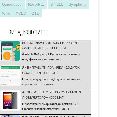
Qumo quest
RoverPad
S-TELL
Symphony
Wiko
XOLO
ZTE
ВИПАДКОВІ СТАТТІ
КОРИСТУВАЧІ ANDROID РИЗИКУЮТЬ
ЗАЛИШИТИСЯ БЕЗ ГРОШЕЙ
Фахівці «Лабораторії Касперського» виявили
нову фінансову загрозу для…
ЯК ВИПРАВИТИ ПОМИЛКУ «ДОДАТОК
GOOGLE ЗУПИНЕНО» ?
В наші дні додатки Google допомагають нам
справлятися з різними…
АНОНСИ: BLU R1 PLUS - СМАРТФОН З
АКУМУЛЯТОРОМ 4000 МАГ
В асортименті американської компанії BLU
Products з'явився смартфон Blu R1…