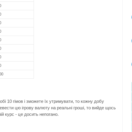
0
0
0
0
0
0
0
0
00
бі 10 гімов і зможете їх утримувати, то кожну добу
евести цю ігрову валюту на реальні гроші, то вийде щось
й курс - це досить непогано.