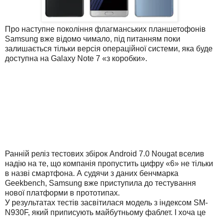
Про наступне покоління флагманських планшетофонів
Samsung вже відомо чимало, під питанням поки
залишається тільки версія операційної системи, яка буде
доступна на Galaxy Note 7 «з коробки».
Ранній реліз тестових збірок Android 7.0 Nougat вселив
надію на те, що компанія пропустить цифру «6» не тільки
в назві смартфона. А судячи з даних бенчмарка
Geekbench, Samsung вже приступила до тестування
нової платформи в прототипах.
У результатах тестів засвітилася модель з індексом SM-
N930F, який приписують майбутньому фаблет. І хоча це