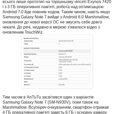
всього лише прототип на торішньому чіпсеті Exynos 7420
і з 3 ГБ оперативної пам'яті, робота над оптимізацією
Android 7.0 йде повним ходом. Таким чином, навіть якщо
Samsung Galaxy Note 7 вийде з Android 6.0 Marshmallow,
оновлення до нової версії ОС не змусить себе довго
чекати. До речі, недавно в мережі з'явилося відео з
оновленим TouchWiz.
Тим часом в AnTuTu засвітився один з варіантів
Samsung Galaxy Note 7 (SM-N930V), поки також на
Marshmallow. Всупереч очікуванням, смартфон отримав
4 ГБ оперативної пам'яті замість 6 ГБ і основну камеру