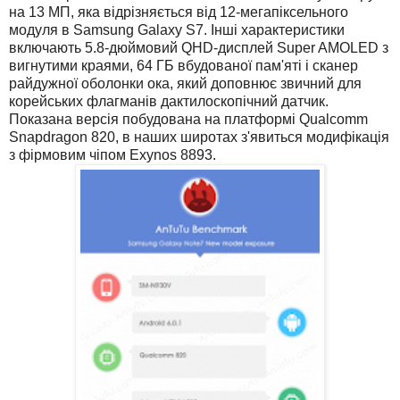
на 13 МП, яка відрізняється від 12-мегапіксельного
модуля в Samsung Galaxy S7. Інші характеристики
включають 5.8-дюймовий QHD-дисплей Super AMOLED з
вигнутими краями, 64 ГБ вбудованої пам'яті і сканер
райдужної оболонки ока, який доповнює звичний для
корейських флагманів дактилоскопічний датчик.
Показана версія побудована на платформі Qualcomm
Snapdragon 820, в наших широтах з'явиться модифікація
з фірмовим чіпом Exynos 8893.