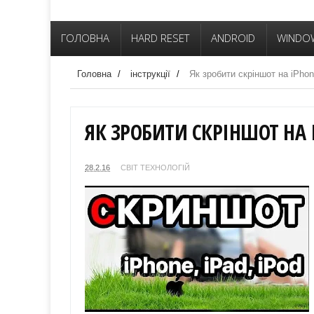
ГОЛОВНА
HARD RESET
ANDROID
WINDO
Головна
/
інструкції
/
Як зробити скріншот на iPhon
ЯК ЗРОБИТИ СКРІНШОТ НА 
28.2.16
СВІТ ТЕХНОЛОГІЙ