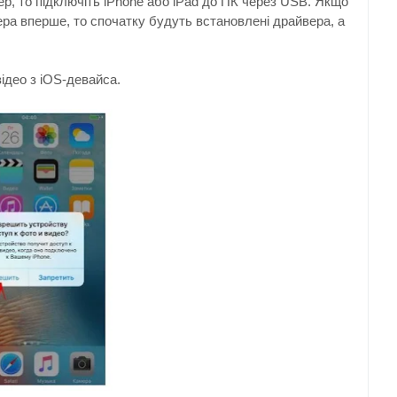
ер, то підключіть iPhone або iPad до ПК через USB. Якщо
ера вперше, то спочатку будуть встановлені драйвера, а
ідео з iOS-девайса.