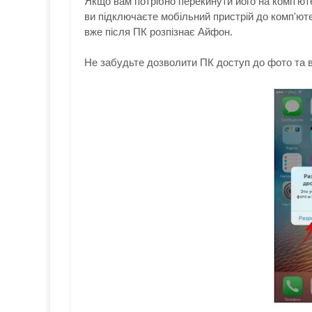
Якщо вам потрібно перекинути його на комп'ют
ви підключаєте мобільний пристрій до комп'ют
вже після ПК розпізнає Айфон.
Не забудьте дозволити ПК доступ до фото та в