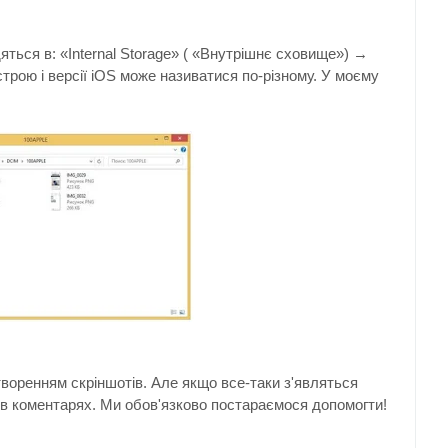
дяться в: «Internal Storage» ( «Внутрішнє сховище») →
истрою і версії iOS може називатися по-різному. У моєму
творенням скріншотів. Але якщо все-таки з'являться
х в коментарях. Ми обов'язково постараємося допомогти!