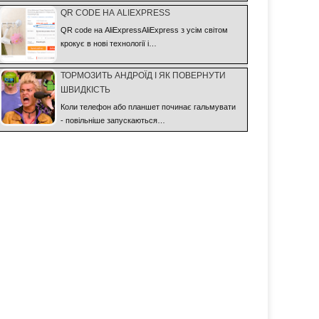
QR CODE НА ALIEXPRESS
QR code на AliExpressAliExpress з усім світом
крокує в нові технології і…
ТОРМОЗИТЬ АНДРОЇД І ЯК ПОВЕРНУТИ
ШВИДКІСТЬ
Коли телефон або планшет починає гальмувати
- повільніше запускаються…