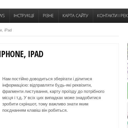
WS
ІНСТРУКЦІЇ
РІЗНЕ
КАРТА САЙТУ
КОНТАКТИ І РЕ
e, iPad
IPHONE, IPAD
Нам постійно доводиться зберігати і ділитися
інформацією: відправляти будь-які реквізити,
фрагменти листування, карту проїзду до потрібного
місця і т.д. У всіх цих випадках може знадобитися
зробити скріншот, тому важливо знати яким
поєднанням клавіш він робиться.