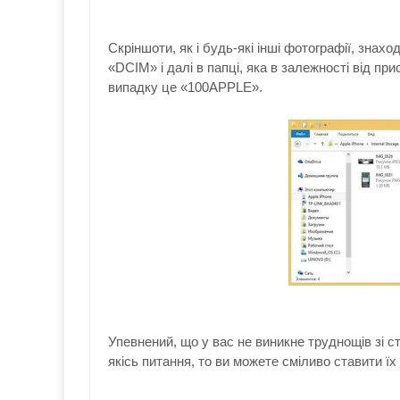
Скріншоти, як і будь-які інші фотографії, знахо
«DCIM» і далі в папці, яка в залежності від пр
випадку це «100APPLE».
Упевнений, що у вас не виникне труднощів зі с
якісь питання, то ви можете сміливо ставити ї