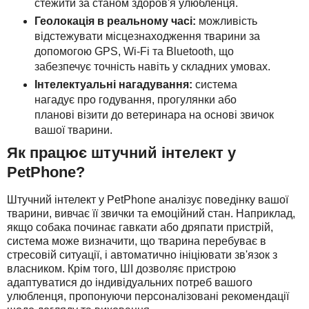
стежити за станом здоров'я улюбленця.
Геолокація в реальному часі:
можливість
відстежувати місцезнаходження тварини за
допомогою GPS, Wi-Fi та Bluetooth, що
забезпечує точність навіть у складних умовах.
Інтелектуальні нагадування:
система
нагадує про годування, прогулянки або
планові візити до ветеринара на основі звичок
вашої тварини.
Як працює штучний інтелект у
PetPhone?
Штучний інтелект у PetPhone аналізує поведінку вашої
тварини, вивчає її звички та емоційний стан. Наприклад,
якщо собака починає гавкати або дряпати пристрій,
система може визначити, що тварина перебуває в
стресовій ситуації, і автоматично ініціювати зв'язок з
власником. Крім того, ШІ дозволяє пристрою
адаптуватися до індивідуальних потреб вашого
улюбленця, пропонуючи персоналізовані рекомендації