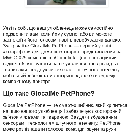
Уявіть собі, що ваш улюбленець може самостійно
подзвонити вам, коли йому сумно, або ви можете
заспокоїти його голосом, навіть перебуваючи далеко.
Зустрічайте GlocalMe PetPhone — перший у світі
«смартфон» для домашніх тварин, представлений на
MWC 2025 компанією uCloudlink. Цей інноваційний
гаджет обіцяє змінити наше уявлення про догляд за
тваринами, поєднуючи технології штучного інтелекту,
мобільний зв'язок та моніторинг здоров'я в одному
компактному пристрої.
Що таке GlocalMe PetPhone?
GlocalMe PetPhone — це смарт-ошийник, який кріпиться
на шию вашого улюбленця і забезпечує двосторонній
зв'язок між вами та твариною. Завдяки вбудованим
сенсорам і технологіям штучного інтелекту, PetPhone
може розпізнавати голосові команди, звуки та рухи