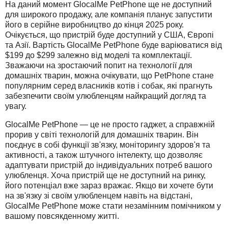
На даний момент GlocalMe PetPhone ще не доступний
для широкого продажу, але компанія планує запустити
його в серійне виробництво до кінця 2025 року.
Очікується, що пристрій буде доступний у США, Європі
та Азії. Вартість GlocalMe PetPhone буде варіюватися від
$199 до $299 залежно від моделі та комплектації.
Зважаючи на зростаючий попит на технології для
домашніх тварин, можна очікувати, що PetPhone стане
популярним серед власників котів і собак, які прагнуть
забезпечити своїм улюбленцям найкращий догляд та
увагу.
GlocalMe PetPhone — це не просто гаджет, а справжній
прорив у світі технологій для домашніх тварин. Він
поєднує в собі функції зв'язку, моніторингу здоров'я та
активності, а також штучного інтелекту, що дозволяє
адаптувати пристрій до індивідуальних потреб вашого
улюбленця. Хоча пристрій ще не доступний на ринку,
його потенціал вже зараз вражає. Якщо ви хочете бути
на зв'язку зі своїм улюбленцем навіть на відстані,
GlocalMe PetPhone може стати незамінним помічником у
вашому повсякденному житті.