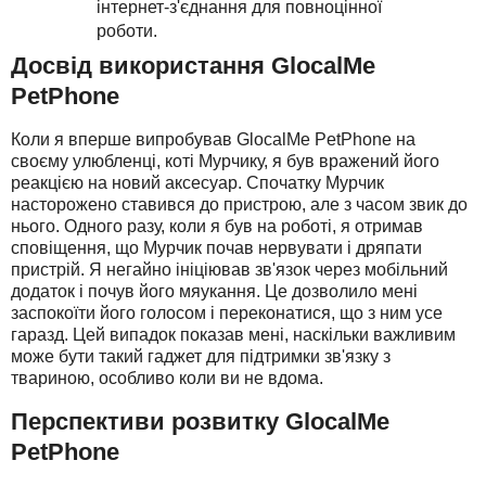
інтернет-з'єднання для повноцінної
роботи.
Досвід використання GlocalMe
PetPhone
Коли я вперше випробував GlocalMe PetPhone на
своєму улюбленці, коті Мурчику, я був вражений його
реакцією на новий аксесуар. Спочатку Мурчик
насторожено ставився до пристрою, але з часом звик до
нього. Одного разу, коли я був на роботі, я отримав
сповіщення, що Мурчик почав нервувати і дряпати
пристрій. Я негайно ініціював зв'язок через мобільний
додаток і почув його мяукання. Це дозволило мені
заспокоїти його голосом і переконатися, що з ним усе
гаразд. Цей випадок показав мені, наскільки важливим
може бути такий гаджет для підтримки зв'язку з
твариною, особливо коли ви не вдома.
Перспективи розвитку GlocalMe
PetPhone