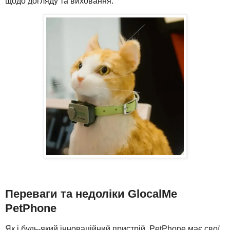
щодо догляду та виховання.
Переваги та недоліки GlocalMe
PetPhone
Як і будь-який інноваційний пристрій, PetPhone має свої