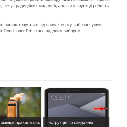
, ніж у традиційних моделей, але всі ці функції роблять
но підлаштовується під вашу кімнату, забезпечуючи
ir Conditioner Pro стане чудовим вибором.
 змінює правила гри:
Інструкція по скиданню