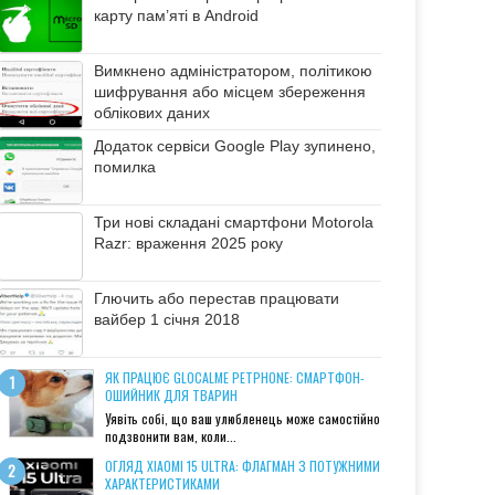
карту пам’яті в Android
Вимкнено адміністратором, політикою
шифрування або місцем збереження
облікових даних
Додаток сервіси Google Play зупинено,
помилка
Три нові складані смартфони Motorola
Razr: враження 2025 року
Глючить або перестав працювати
вайбер 1 січня 2018
ЯК ПРАЦЮЄ GLOCALME PETPHONE: СМАРТФОН-
ОШИЙНИК ДЛЯ ТВАРИН
Уявіть собі, що ваш улюбленець може самостійно
подзвонити вам, коли...
ОГЛЯД XIAOMI 15 ULTRA: ФЛАГМАН З ПОТУЖНИМИ
ХАРАКТЕРИСТИКАМИ