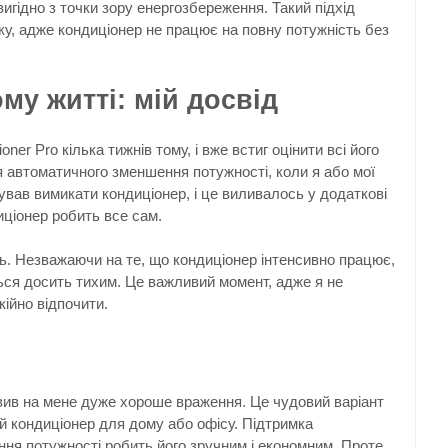
вигідно з точки зору енергозбереження. Такий підхід
у, адже кондиціонер не працює на повну потужність без
му житті: мій досвід
oner Pro кілька тижнів тому, і вже встиг оцінити всі його
 автоматичного зменшення потужності, коли я або мої
бував вимикати кондиціонер, і це виливалось у додаткові
ціонер робить все сам.
ь. Незважаючи на те, що кондиціонер інтенсивно працює,
ться досить тихим. Це важливий момент, адже я не
ійно відпочити.
правив на мене дуже хороше враження. Це чудовий варіант
й кондиціонер для дому або офісу. Підтримка
ня потужності робить його зручним і економним. Проте,