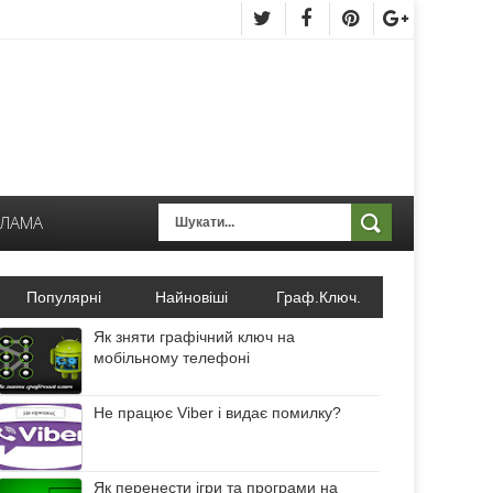
КЛАМА
Популярні
Найновіші
Граф.Ключ.
Як зняти графічний ключ на
мобільному телефоні
Не працює Viber і видає помилку?
Як перенести ігри та програми на