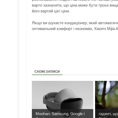
варто зазначити, що ціна може бути трохи вище
його вартий цієї ціни.
Якщо ви шукаєте кондиціонер, який автоматич
оптимальний комфорт і економію, Xiaomi Mijia A
СХОЖІ ЗАПИСИ
Moohan: Samsung, Google і
гаджет, що