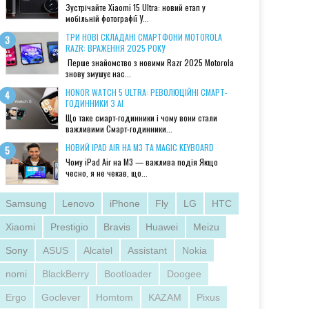
Зустрічайте Xiaomi 15 Ultra: новий етап у
мобільній фотографії У...
ТРИ НОВІ СКЛАДАНІ СМАРТФОНИ MOTOROLA
RAZR: ВРАЖЕННЯ 2025 РОКУ
Перше знайомство з новими Razr 2025 Motorola
знову змушує нас...
HONOR WATCH 5 ULTRA: РЕВОЛЮЦІЙНІ СМАРТ-
ГОДИННИКИ З AI
Що таке смарт-годинники і чому вони стали
важливими Смарт-годинники...
НОВИЙ IPAD AIR НА M3 ТА MAGIC KEYBOARD
Чому iPad Air на M3 — важлива подія Якщо
чесно, я не чекав, що...
Samsung
Lenovo
iPhone
Fly
LG
HTC
Xiaomi
Prestigio
Bravis
Huawei
Meizu
Sony
ASUS
Alcatel
Assistant
Nokia
nomi
BlackBerry
Bootloader
Doogee
Ergo
Goclever
Homtom
KAZAM
Pixus