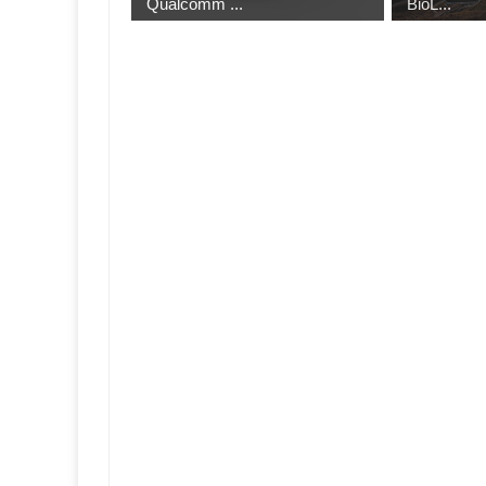
Qualcomm ...
BioL...