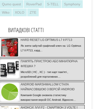
Qumo quest
RoverPad
S-TELL
Symphony
Wiko
XOLO
ZTE
ВИПАДКОВІ СТАТТІ
HARD RESET LG OPTIMUS L7 II P713
Як зняти забутий графічний ключ на LG Optimus
L7 II P713, хард…
ПАМ'ЯТЬ ПРИСТРОЮ АБО МІНІАТЮРНА
ФЛЕШКА ?
MicroSD ( HC , XC ) - тип карт пам'яті ,
розроблений для портативних…
ANDROID MARSHMALLOW СТАЛА
НАЙМАСОВІШОЮ З ВЕРСІЙ ANDROID
Компанія Google оновила статистику
використання версій ОС Android. Відносно…
АНОНСИ: IVVI F2 - СМАРТФОН З VOLTE І