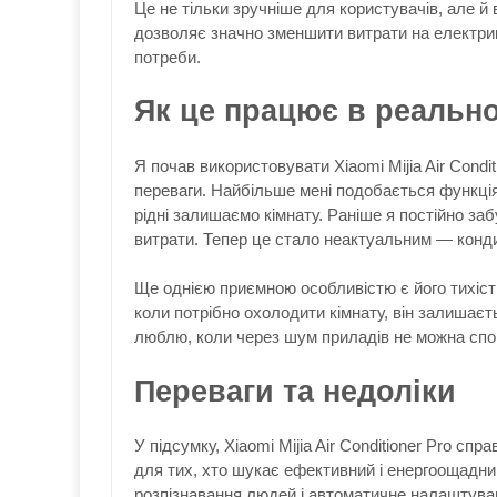
Це не тільки зручніше для користувачів, але й 
дозволяє значно зменшити витрати на електрик
потреби.
Як це працює в реально
Я почав використовувати Xiaomi Mijia Air Conditi
переваги. Найбільше мені подобається функція
рідні залишаємо кімнату. Раніше я постійно за
витрати. Тепер це стало неактуальним — конди
Ще однією приємною особливістю є його тихіст
коли потрібно охолодити кімнату, він залишає
люблю, коли через шум приладів не можна спок
Переваги та недоліки
У підсумку, Xiaomi Mijia Air Conditioner Pro с
для тих, хто шукає ефективний і енергоощадни
розпізнавання людей і автоматичне налаштуван