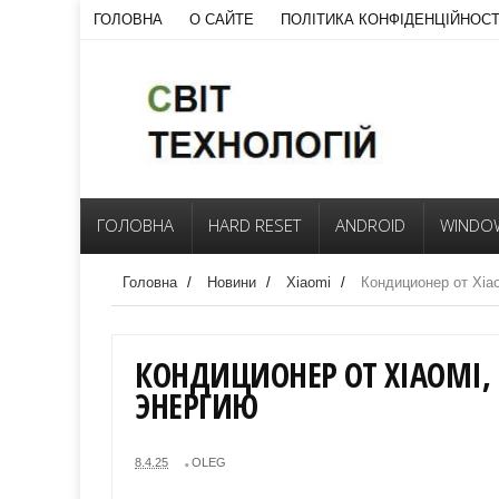
ГОЛОВНА
О САЙТЕ
ПОЛІТИКА КОНФІДЕНЦІЙНОСТ
ГОЛОВНА
HARD RESET
ANDROID
WINDO
Головна
/
Новини
/
Xiaomi
/
Кондиционер от Xia
КОНДИЦИОНЕР ОТ XIAOMI
ЭНЕРГИЮ
8.4.25
OLEG