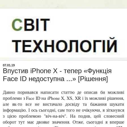
07.01.19
Впустив iPhone X - тепер «Функція
Face ID недоступна ...» [Рішення]
Давно поривався написати статтю де описав би можливі
проблеми з Face ID на iPhone X, XS, XR і їх можливі рішення,
але як-то все не вистачало досвіду та бажання шукати
інформацію. І ось сьогодні, сам того не очікуючи, я зіткнувся
з цією проблемою "віч-на-віч". На подив, цей словесний
оборот тут має двояке значення. Отже, сьогодні я вперше