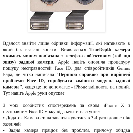
Вдалося знайти лише обривки інформації, які натякають в
TrueDepth камера
який бік взагалі копати. Виявляється
якимось чином пов'язана з телефото об'єктивом (той що
знизу) задньої камери.
Apple навіть оновила процедуру
пошуку несправностей Face ID, для співробітників Genius
Першою справою при вирішені
Бара, де чітко написала "
проблеми Face ID, спробувати замінити модуль задньої
камери
", якщо це не допомагає - iPhone змінюють на новий.
Тут навіть Apple руки опускає.
З моїх особистих спостережень за своїм iPhone X з
несправним Face ID можу відзначити наступне:
• Додаток Камера стала завантажуватися в 3-4 рази довше ніж
зазвичай
• Задня камера працює без проблем, причому обидва