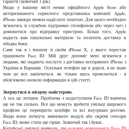
гарантії (зазвичай 1 рік).
Якщо у вашому місті немає офіційного Apple Store або
авторизованого сервісного представника компанії Apple,
iPhone завжди можна надіслати поштою. Для цього необхідно
зв'язатись зі службою підтримки (телефоном або через чат) і
домовитися про відправку пристрою. Більш того, Apple
надасть вам пакувальні матеріали та оплатить доставку в
обидва боки.
Саме так я і вчинив зі своїм iPhone X, у якого перестав
працювати Face ID. Мій друг допоміг мені зв'язатися з
людьми, які надають послуги з доставки несправних iPhone з
України в Варшаву. Оскільки телефон ще в дорозі, я не знаю
чим це все закінчиться. як тільки щось проясниться - я
обов'язково оновлю інформацію в цій статті.
Звернутися в місцеву майстерню.
А ось це лотерея. Проблема з недоступним Face ID вивчена
ще не так сильно. Все що можуть зробити умільці широкого
профілю це перевірити шлейфи та всі внутрішні роз'єми.
Якщо вони почнуть змінювати модулі або окремі сенсори
Face ID, може стати ще гірше. Зазвичай так і буває.
Китайські умільці виявили, що
основні компоненти Face ID