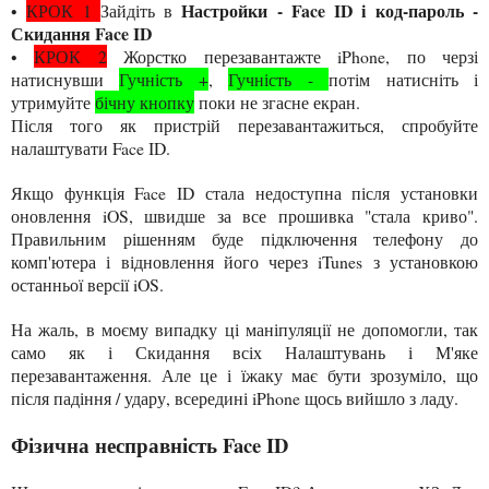
Настройки - Face ID і код-пароль -
•
КРОК 1
Зайдіть в
Скидання Face ID
•
КРОК 2
Жорстко перезавантажте iPhone, по черзі
натиснувши
Гучність +
,
Гучність -
потім натисніть і
утримуйте
бічну кнопку
поки не згасне екран.
Після того як пристрій перезавантажиться, спробуйте
налаштувати Face ID.
Якщо функція Face ID стала недоступна після установки
оновлення iOS, швидше за все прошивка "стала криво".
Правильним рішенням буде підключення телефону до
комп'ютера і відновлення його через iTunes з установкою
останньої версії iOS.
На жаль, в моєму випадку ці маніпуляції не допомогли, так
само як і Скидання всіх Налаштувань і М'яке
перезавантаження. Але це і їжаку має бути зрозуміло, що
після падіння / удару, всередині iPhone щось вийшло з ладу.
Фізична несправність Face ID