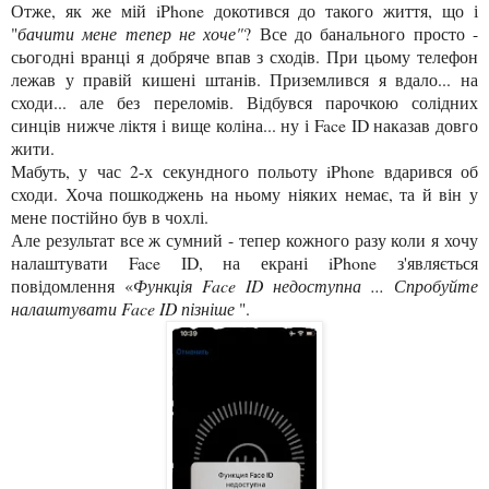
Отже, як же мій iPhone докотився до такого життя, що і
"
бачити мене тепер не хоче"
? Все до банального просто -
сьогодні вранці я добряче впав з сходів. При цьому телефон
лежав у правій кишені штанів. Приземлився я вдало... на
сходи... але без переломів. Відбувся парочкою солідних
синців нижче ліктя і вище коліна... ну і Face ID наказав довго
жити.
Мабуть, у час 2-х секундного польоту iPhone вдарився об
сходи. Хоча пошкоджень на ньому ніяких немає, та й
він у
мене постійно був в
чохлі.
Але результат все ж сумний - тепер кожного разу коли я хочу
налаштувати Face ID, на екрані iPhone з'являється
повідомлення «
Функція Face ID недоступна ... Спробуйте
налаштувати Face ID пізніше
".