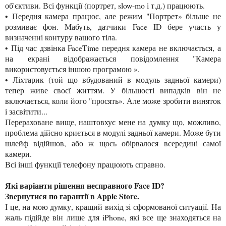
об'єктиви. Всі функції (портрет, slow-mo і т.д.) працюють.
• Передня камера працює, але режим "Портрет» більше не
розмиває фон. Мабуть, датчики Face ID бере участь у
визначенні контуру вашого тіла.
• Під час дзвінка FaceTime передня камера не включається, а
на екрані відображається повідомлення "Камера
використовується іншою програмою ».
• Ліхтарик (той що вбудований в модуль задньої камери)
тепер живе своєї життям. У більшості випадків він не
включається, коли його "просять». Але може зробити виняток
і засвітити...
Перераховане вище, наштовхує мене на думку що, можливо,
проблема дійсно криється в модулі задньої камери. Може бути
шлейф відійшов, або ж щось обірвалося всередині самої
камери.
Всі інші функції телефону працюють справно.
Які варіанти рішення несправного Face ID?
Звернутися по гарантії в Apple Store.
І це, на мою думку, кращий вихід зі сформованої ситуації. На
жаль підійде він лише для iPhone, які все ще знаходяться на