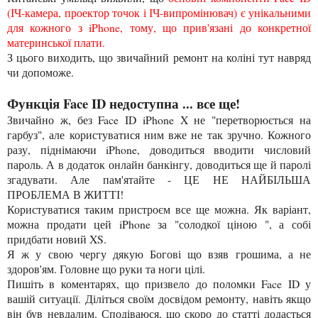
(ІЧ-камера, проектор точок і ІЧ-випромінювач) є унікальними
для кожного з iPhone, тому, що прив'язані до конкретної
материнської плати.
З цього виходить, що звичайний ремонт на коліні тут навряд
чи допоможе.
Функція Face ID недоступна ... все ще!
Звичайно ж, без Face ID iPhone X не "перетворюється на
гарбуз", але користуватися ним вже не так зручно. Кожного
разу, піднімаючи iPhone, доводиться вводити числовий
пароль. А в додаток онлайн банкінгу, доводиться ще й паролі
згадувати. Але пам'ятайте - ЦЕ НЕ НАЙБІЛЬША
ПРОБЛЕМА В ЖИТТІ!
Користуватися таким пристроєм все ще можна. Як варіант,
можна продати цей iPhone за "солодкої ціною ", а собі
придбати новий XS.
Я ж у свою чергу дякую Богові що взяв грошима, а не
здоров'ям. Головне що руки та ноги цілі.
Пишіть в коментарях, що призвело до поломки Face ID у
вашій ситуації. Діліться своїм досвідом ремонту, навіть якщо
він був невдалим. Сподіваюся, що скоро до статті додасться