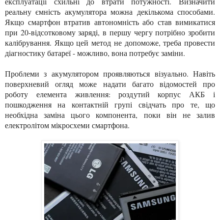
експлуатації схильні до втрати потужності. Визначити
реальну ємність акумулятора можна декількома способами.
Якщо смартфон втратив автономність або став вимикатися
при 20-відсотковому заряді, в першу чергу потрібно зробити
калібрування. Якщо цей метод не допоможе, треба провести
діагностику батареї - можливо, вона потребує заміни.
Проблеми з акумулятором проявляються візуально. Навіть
поверхневий огляд може надати багато відомостей про
роботу елемента живлення: роздутий корпус АКБ і
пошкодження на контактній групі свідчать про те, що
необхідна заміна цього компонента, поки він не залив
електролітом мікросхеми смартфона.