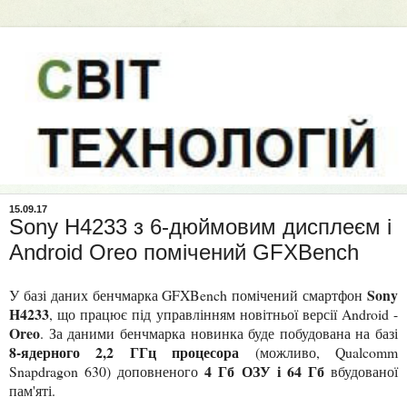
15.09.17
Sony H4233 з 6-дюймовим дисплеєм і
Android Oreo помічений GFXBench
Sony
У базі даних бенчмарка GFXBench помічений смартфон
H4233
, що працює під управлінням новітньої версії Android -
Oreo
. За даними бенчмарка новинка буде побудована на базі
8-ядерного 2,2 ГГц процесора
(можливо, Qualcomm
4 Гб ОЗУ і 64 Гб
Snapdragon 630) доповненого
вбудованої
пам'яті.