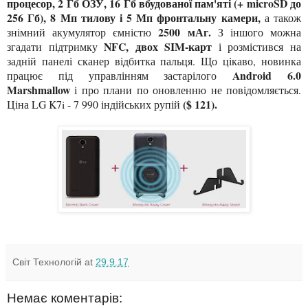
процесор, 2 Гб ОЗУ, 16 Гб вбудованої пам'яті (+ microSD до
256 Гб), 8 Мп тилову і 5 Мп фронтальну камери,
а також
2500 мАг.
знімний акумулятор ємністю
З іншого можна
NFC, двох SIM-карт
згадати підтримку
і розмістився на
задній панелі сканер відбитка пальця. Що цікаво, новинка
Android 6.0
працює під управлінням застарілого
Marshmallow
і про плани по оновленню не повідомляється.
($ 121).
Ціна LG K7i - 7 990 індійських рупій
Світ Технологій
at
29.9.17
Немає коментарів: