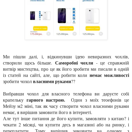
Ми пішли далі, і, відкинувши ідею невиразних чохлів,
Саморобні чохли
створили щось більше.
- це справжній
витвір мистецтва, про це як його зробити ми писали в одній
немає можливості
із статей на сайті, але, що робити коли
власними руками
зробити чохол
??
Вибравши чохол для власного телефона ви даруєте собі
гарного настрою.
крапельку
Один з моїх теоефонів це
Мейзу м2 міні, так як часу створити чохол власними руками
немає, я вирішив замовити його в інтернеті.
Але тут інше питання де його купити, замовляти з китаю? і
чекати 2 місяці, чи купити десь в магазині або на ринку, і
переплатити. Тому вирішив замовити на одному з