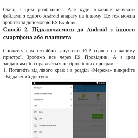
Окей, з цим розібралися. Але куди цікавіше керувати
файлами з одного Android апарату на іншому. Це теж можна
зробити за допомогою ES Explorer.
Спосіб 2. Підключаємося до Android з іншого
смартфона або планшета
Спочатку вам потрібно запустити FTP сервер на вашому
пристрої.
З
робимо все через
ES Провідник
. А з цим
завданням він справляється не гірше
і
нших прог
рам.
1.
Потягніть
від лівого краю і в розділі «Мережа» відкрийте
«Віддалений доступ».