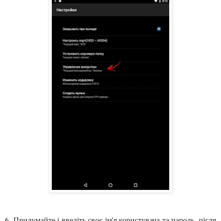
6. Придумайте і введіть своє ім'я користувача та пароль, після