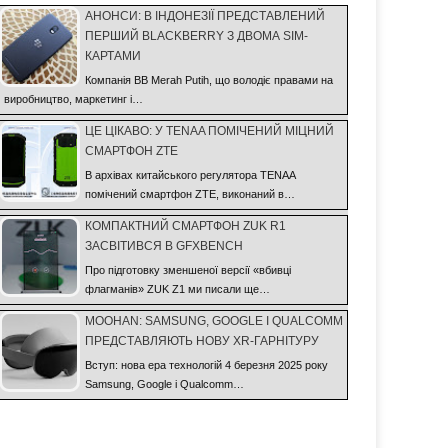
АНОНСИ: В ІНДОНЕЗІЇ ПРЕДСТАВЛЕНИЙ
ПЕРШИЙ BLACKBERRY З ДВОМА SIM-
КАРТАМИ
Компанія BB Merah Putih, що володіє правами на
виробництво, маркетинг і…
ЦЕ ЦІКАВО: У TENAA ПОМІЧЕНИЙ МІЦНИЙ
СМАРТФОН ZTE
В архівах китайського регулятора TENAA
помічений смартфон ZTE, виконаний в…
КОМПАКТНИЙ СМАРТФОН ZUK R1
ЗАСВІТИВСЯ В GFXBENCH
Про підготовку зменшеної версії «вбивці
флагманів» ZUK Z1 ми писали ще…
MOOHAN: SAMSUNG, GOOGLE І QUALCOMM
ПРЕДСТАВЛЯЮТЬ НОВУ XR-ГАРНІТУРУ
Вступ: нова ера технологій 4 березня 2025 року
Samsung, Google і Qualcomm…