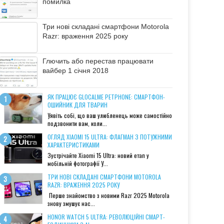
помилка
Три нові складані смартфони Motorola
Razr: враження 2025 року
Глючить або перестав працювати
вайбер 1 січня 2018
ЯК ПРАЦЮЄ GLOCALME PETPHONE: СМАРТФОН-
ОШИЙНИК ДЛЯ ТВАРИН
Уявіть собі, що ваш улюбленець може самостійно
подзвонити вам, коли...
ОГЛЯД XIAOMI 15 ULTRA: ФЛАГМАН З ПОТУЖНИМИ
ХАРАКТЕРИСТИКАМИ
Зустрічайте Xiaomi 15 Ultra: новий етап у
мобільній фотографії У...
ТРИ НОВІ СКЛАДАНІ СМАРТФОНИ MOTOROLA
RAZR: ВРАЖЕННЯ 2025 РОКУ
Перше знайомство з новими Razr 2025 Motorola
знову змушує нас...
HONOR WATCH 5 ULTRA: РЕВОЛЮЦІЙНІ СМАРТ-