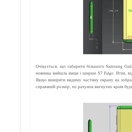
Очікується, що габарити більшого Samsung Gal
новинка вийшла вище і ширше S7 Edge. Втім, відм
Якщо виміряти видиму частину екрану на зображ
справжній розмір, по рахунок вигнутих країв буд