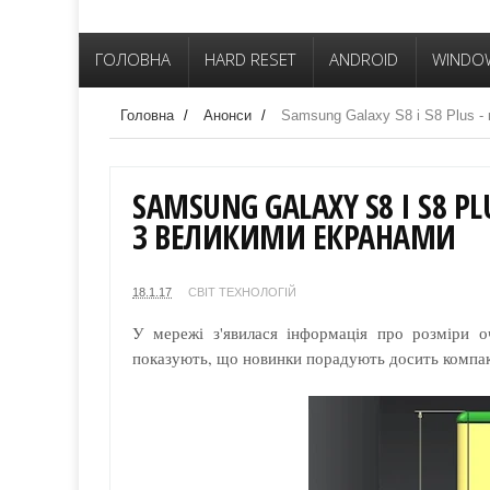
ГОЛОВНА
HARD RESET
ANDROID
WINDO
Головна
/
Анонси
/
Samsung Galaxy S8 і S8 Plus -
SAMSUNG GALAXY S8 І S8 
З ВЕЛИКИМИ ЕКРАНАМИ
18.1.17
СВІТ ТЕХНОЛОГІЙ
У мережі з'явилася інформація про розміри о
показують, що новинки порадують досить компак