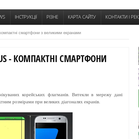
WS
ІНСТРУКЦІЇ
РІЗНЕ
КАРТА САЙТУ
КОНТАКТИ І РЕ
 компактні смартфони з великими екранами
PLUS - КОМПАКТНІ СМАРТФОНИ
чікуваних корейських флагманів. Витекли в мережу дані
тним розмірами при великих діагоналях екранів.