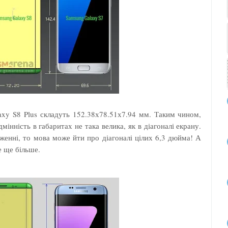
axy S8 Plus складуть 152.38х78.51х7.94 мм. Таким чином,
інність в габаритах не така велика, як в діагоналі екрану.
енні, то мова може йти про діагоналі цілих 6,3 дюйма! А
е ще більше.