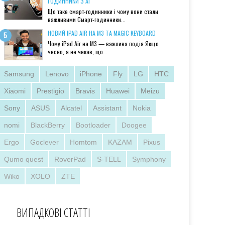
ГОДИННИКИ З AI
Що таке смарт-годинники і чому вони стали
важливими Смарт-годинники...
НОВИЙ IPAD AIR НА M3 ТА MAGIC KEYBOARD
Чому iPad Air на M3 — важлива подія Якщо
чесно, я не чекав, що...
Samsung
Lenovo
iPhone
Fly
LG
HTC
Xiaomi
Prestigio
Bravis
Huawei
Meizu
Sony
ASUS
Alcatel
Assistant
Nokia
nomi
BlackBerry
Bootloader
Doogee
Ergo
Goclever
Homtom
KAZAM
Pixus
Qumo quest
RoverPad
S-TELL
Symphony
Wiko
XOLO
ZTE
ВИПАДКОВІ СТАТТІ