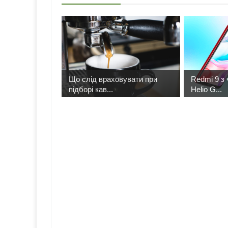
Що слід враховувати при
Redmi 9 з 
підборі кав...
Helio G...