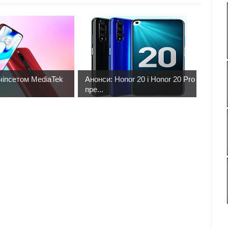
чіпсетом MediaTek
Анонси: Honor 20 і Honor 20 Pro
пре...