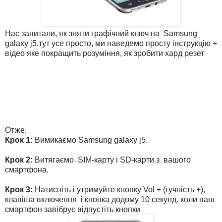
Нас запитали, як зняти графічний ключ на Samsung
galaxy j5,тут усе просто, ми наведемо просту інструкцію +
відео яке покращить розуміння, як зробити хард резет
Отже,
Крок 1:
Вимикаємо Samsung
galaxy j5.
Крок 2:
Витягаємо SIM-карту і SD-карти з вашого
смартфона.
Крок 3:
Натисніть
і
утримуйте кнопку Vol + (гучність +),
клавіша включення і кнопка додому 10 секунд. коли ваш
смартфон завібрує відпустіть кнопки