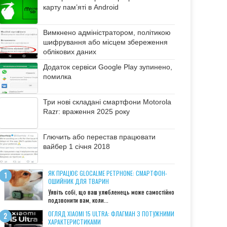
карту пам’яті в Android
Вимкнено адміністратором, політикою
шифрування або місцем збереження
облікових даних
Додаток сервіси Google Play зупинено,
помилка
Три нові складані смартфони Motorola
Razr: враження 2025 року
Глючить або перестав працювати
вайбер 1 січня 2018
ЯК ПРАЦЮЄ GLOCALME PETPHONE: СМАРТФОН-
ОШИЙНИК ДЛЯ ТВАРИН
Уявіть собі, що ваш улюбленець може самостійно
подзвонити вам, коли...
ОГЛЯД XIAOMI 15 ULTRA: ФЛАГМАН З ПОТУЖНИМИ
ХАРАКТЕРИСТИКАМИ