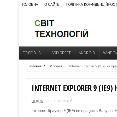
ГОЛОВНА
О САЙТЕ
ПОЛІТИКА КОНФІДЕНЦІЙНОСТ
ГОЛОВНА
HARD RESET
ANDROID
WINDO
Головна
/
Windows
/
Internet Explorer 9 (IE9) не пр
INTERNET EXPLORER 9 (IE9)
28.10.16
СВІТ ТЕХНОЛОГІЙ
Інтернет браузер 9 (IE9) не працює з Babylon.