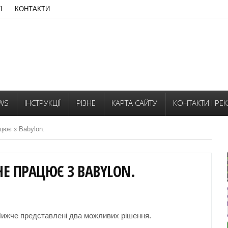
І
КОНТАКТИ
WS
ІНСТРУКЦІЇ
РІЗНЕ
КАРТА САЙТУ
КОНТАКТИ І РЕ
ацює з Babylon.
 НЕ ПРАЦЮЄ З BABYLON.
 Нижче представлені два можливих рішення.