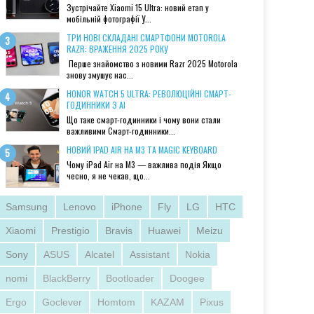
Зустрічайте Xiaomi 15 Ultra: новий етап у
мобільній фотографії У...
ТРИ НОВІ СКЛАДАНІ СМАРТФОНИ MOTOROLA
RAZR: ВРАЖЕННЯ 2025 РОКУ
Перше знайомство з новими Razr 2025 Motorola
знову змушує нас...
HONOR WATCH 5 ULTRA: РЕВОЛЮЦІЙНІ СМАРТ-
ГОДИННИКИ З AI
Що таке смарт-годинники і чому вони стали
важливими Смарт-годинники...
НОВИЙ IPAD AIR НА M3 ТА MAGIC KEYBOARD
Чому iPad Air на M3 — важлива подія Якщо
чесно, я не чекав, що...
Samsung
Lenovo
iPhone
Fly
LG
HTC
Xiaomi
Prestigio
Bravis
Huawei
Meizu
Sony
ASUS
Alcatel
Assistant
Nokia
nomi
BlackBerry
Bootloader
Doogee
Ergo
Goclever
Homtom
KAZAM
Pixus