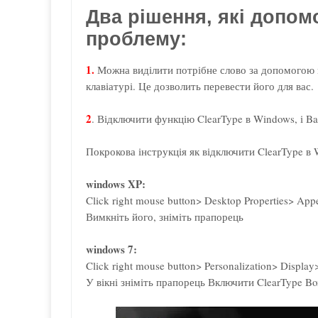
Два рішення, які допом
проблему:
1.
Можна виділити потрібне слово за допомогою ми
клавіатурі. Це дозволить перевести його для вас.
2
. Відключити функцію ClearType в Windows, і Ba
Покрокова інструкція як відключити ClearType в
windows XP:
Click right mouse button> Desktop Properties> App
Вимкніть його, зніміть прапорець
windows 7:
Click right mouse button> Personalization> Display
У вікні зніміть прапорець Включити ClearType B