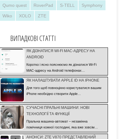
Qumo quest
RoverPad
S-TELL
Symphony
Wiko
XOLO
ZTE
ВИПАДКОВІ СТАТТІ
ЯК ДІЗНАТИСЯ WI-FI MAC-АДРЕСУ НА
ANDROID
Коротко і ясно пояснюємо як дізнатися Wi-Fi
MAC-адресу на Android телефонах…
ЯК НАЛАШТУВАТИ APPLE ID НА IPHONE
Для того щоб повноцінно користуватися вашим
iPhone необхідно створити Apple…
СУЧАСНІ ПРАЛЬНІ МАШИНИ: НОВІ
ТЕХНОЛОГІЇ ТА ФУНКЦІЇ
Пральна машина-автомат – незамінна
помічниця кожної господині, яка вже зовсім…
АНОНСИ: ZTE V870 ПРЕДСТАВЛЕНИЙ