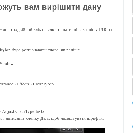
ожуть вам вирішити дану
ші (подвійний клік на слові) і натисніть клавішу F10 на
bylon буде розпізнавати слова, як раніше.
 Windows.
earance> Effects> ClearType>
> Adjust ClearType text>
ox і натисніть кнопку Далі, щоб налаштувати шрифти.