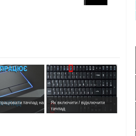
працювати тачпад на
Як включити / відключити
тачпад