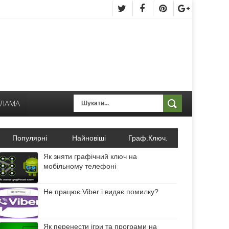
КЛАМА
Популярні
Найновіші
Граф.Ключ.
Як зняти графічний ключ на
мобільному телефоні
Не працює Viber і видає помилку?
Як перенести ігри та програми на