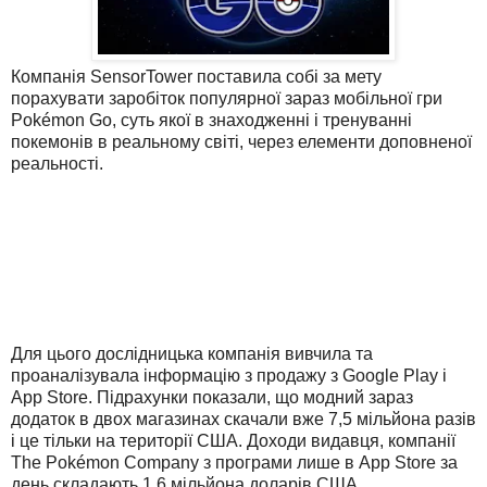
Компанія SensorTower поставила собі за мету
порахувати заробіток популярної зараз мобільної гри
Pokémon Go, суть якої в знаходженні і тренуванні
покемонів в реальному світі, через елементи доповненої
реальності.
Для цього дослідницька компанія вивчила та
проаналізувала інформацію з продажу з Google Play і
App Store. Підрахунки показали, що модний зараз
додаток в двох магазинах скачали вже 7,5 мільйона разів
і це тільки на території США. Доходи видавця, компанії
The Pokémon Company з програми лише в App Store за
день складають 1,6 мільйона доларів США.