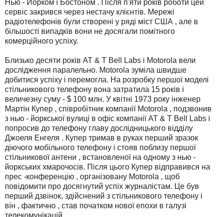
Нью - Йорком і Бостоном . Після п'яти років роботи цей
сервіс закрився через нестачу клієнтів. Мережі
радіотелефонів були створені у ряді міст США , але в
більшості випадків вони не досягали помітного
комерційного успіху.
Близько десяти років AT & T Bell Labs і Motorola вели
дослідження паралельно. Motorola зуміла швидше
добитися успіху і перемогла. На розробку першої моделі
стільникового телефону вона затратила 15 років і
величезну суму - $ 100 млн. У квітні 1973 року інженер
Мартін Купер , співробітник компанії Motorola , подзвонив
з нью - йоркської вулиці в офіс компанії AT & T Bell Labs і
попросив до телефону главу дослідницького відділу
Джоеля Енгеля . Купер тримав в руках перший зразок
діючого мобільного телефону і стояв поблизу першої
стільникової антени , встановленої на одному з нью -
йоркських хмарочосів. Після цього Купер відправився на
прес -конференцію , організовану Motorola , щоб
повідомити про досягнутий успіх журналістам. Це був
перший дзвінок, здійснений з стільникового телефону і
він , фактично , став початком нової епохи в галузі
телекомунікацій.