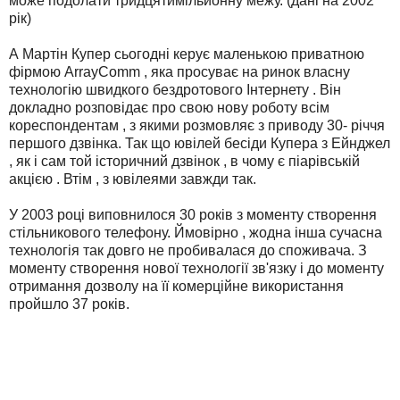
може подолати тридцятимільйонну межу. (дані на 2002
рік)
А Мартін Купер сьогодні керує маленькою приватною
фірмою ArrayComm , яка просуває на ринок власну
технологію швидкого бездротового Інтернету . Він
докладно розповідає про свою нову роботу всім
кореспондентам , з якими розмовляє з приводу 30- річчя
першого дзвінка. Так що ювілей бесіди Купера з Ейнджел
, як і сам той історичний дзвінок , в чому є піарівській
акцією . Втім , з ювілеями завжди так.
У 2003 році виповнилося 30 років з моменту створення
стільникового телефону. Ймовірно , жодна інша сучасна
технологія так довго не пробивалася до споживача. З
моменту створення нової технології зв'язку і до моменту
отримання дозволу на її комерційне використання
пройшло 37 років.