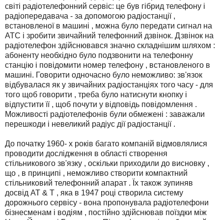
світі радіотелефонний сервіс: це був гібрид телефону і
радіопередавача - за допомогою радіостанції ,
встановленої в машині , можна було передати сигнал на
АТС і зробити звичайний телефонний дзвінок. Дзвінок на
радіотелефон здійснювався значно складнішим шляхом :
абоненту необхідно було подзвонити на телефонну
станцію і повідомити номер телефону , встановленого в
машині. Говорити одночасно було неможливо: зв'язок
відбувалася як у звичайних радіостанціях того часу - для
того щоб говорити , треба було натиснути кнопку і
відпустити її , щоб почути у відповідь повідомлення .
Можливості радіотелефонів були обмежені : заважали
перешкоди і невеликий радіус дії радіостанції .
До початку 1960- х років багато компаній відмовлялися
проводити дослідження в області створення
стільникового зв'язку , оскільки приходили до висновку ,
що , в принципі , неможливо створити компактний
стільниковий телефонний апарат . Їх також зупиняв
досвід AT & T , яка в 1947 році створила систему
дорожнього сервісу - вона пропонувала радіотелефони
бізнесменам і водіям , постійно здійснював поїздки між