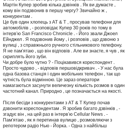
Мартін Купер зробив кілька дзвінків . Як ви думаєте ,
кому він подзвонив в першу чергу? Звичайно ж ,
конкурентам .
Це був один хлопець з AT & T , просував телефони для
автомобілів , - розповідає Купер 30 років по тому в
інтерв'ю San Francisco Chronicle . - Його звали Джоел
Ейнджел . Я подзвонив йому , і розповів , що дзвоню з
вулиці , з справжнього ручного стільникового телефону.
Я не пам'ятаю , що він відповів . Але ви знаєте, я чув , як
скриплять його зуби.
Чи добре було чутно ? - Поцікавився кореспондент .
Просто чудово , - відповів першовідкривач . - У нас була
одна базова станція і один мобільних телефон , так що
чутність була відмінною. Це зараз оператори
намагаються засунути величезну кількість розмов в один
частотний канал. Природно , це позначається на якості.
Після бесіди з конкурентами з AT & T Купер почав
дзвонити кореспондентам . Я зробив багато дзвінків , -
згадує він , на цей раз в інтерв'ю Cellular News . -
Пам'ятаю , як я перетинав вулицю , розмовляючи з
репотером радіо Нью - Йорка. - Одна з найбільш