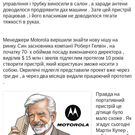
управління і трубку виносили в салон , а заради антени
доводилося продірявити дах машини . Зате цей пристрій
працював , і його власникам не доводилося тягати
тяжкості в руках.
Менеджери Motorola вирішили знайти нову нішу на
ринку. Син засновника компанії Роберт Гелвін , на
початку 70- х обіймав посаду виконавчого директора ,
виділив $ 15 млн і звелів підлеглим протягом 10 років
створити пристрій, який користувач зможе носити з
собою. Окрилені підлеглі представили проект вже через
три дні , а через два місяців видали працюючий прототип
.
Правда на
портативний
пристрій це
дітище було
мало схоже . Як
згадує сьогодні
Мартін Купер ,