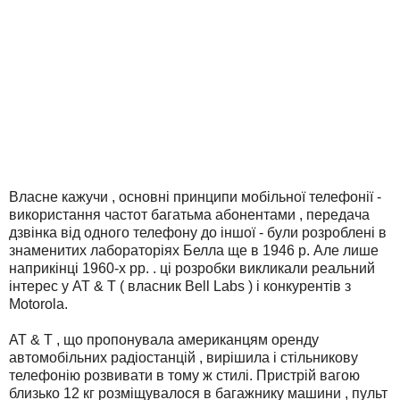
Власне кажучи , основні принципи мобільної телефонії -
використання частот багатьма абонентами , передача
дзвінка від одного телефону до іншої - були розроблені в
знаменитих лабораторіях Белла ще в 1946 р. Але лише
наприкінці 1960-х рр. . ці розробки викликали реальний
інтерес у AT & T ( власник Bell Labs ) і конкурентів з
Motorola.
AT & T , що пропонувала американцям оренду
автомобільних радіостанцій , вирішила і стільникову
телефонію розвивати в тому ж стилі. Пристрій вагою
близько 12 кг розміщувалося в багажнику машини , пульт