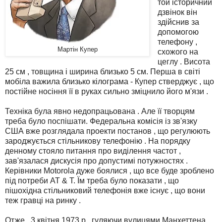
той історичний
дзвінок він
здійснив за
допомогою
телефону ,
Мартін Купер
схожого на
цеглу . Висота
25 см , товщина і ширина близько 5 см. Перша в світі
мобіла важила близько кілограма - Купер стверджує , що
постійне носіння її в руках сильно зміцнило його м'язи .
Техніка була явно недопрацьована . Але її творцям
треба було поспішати. Федеральна комісія із зв'язку
США вже розглядала проекти постанов , що регулюють
зароджується стільникову телефонію . На порядку
денному стояло питання про виділення частот ,
зав'язалася дискусія про допустимі потужностях .
Керівники Motorola дуже боялися , що все буде зроблено
під потреби AT & T. Їм треба було показати , що
пішохідна стільниковий телефонія вже існує , що вони
теж гравці на ринку .
Отже , 3 квітня 1973 р., гуляючи вулицями Манхеттена ,