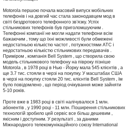
Motorola першою почала масовий випуск мобільних
телефонів і на довгий час стала законодавцем мод в
світі бездротового телефонного зв'язку. Успіх
стільникових телефонів був приголомшуючим .
Телефонні компанії не могли надати телефони всім
бажаючим , тому що їхні можливості були обмежені
недостатньою кількістю частот , потужностями АТС і
недостатньою кількістю стільникових передавачів .
Приміром , компанія Bell System , що створила свою
модель стільникового телефону на півроку пізніше
Motorola , в 1978 році в Нью - Йорку мала 545 клієнтів , а
ще 3.7 тис. стояли в черзі на покупку. У масштабах США
в черзі на покупку стояли 20 тис. клієнтів Bell System , їм
було повідомлено , що період очікування може зайняти
5-10 років.
Проте вже в 1983 році в світі налічувалося 1 млн.
абонентів , у 1990 році - 11 млн. Поширення стільникових
технологій зробило цей сервіс все більш дешевим ,
якісним і доступним. У результаті , за даними
Міжнародного телекомунікаційного союзу International