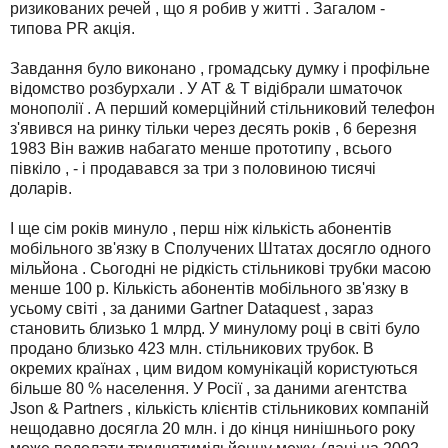
ризикованих речей , що я робив у житті . Загалом -
типова PR акція.
Завдання було виконано , громадську думку і профільне
відомство розбурхали . У AT & T відібрали шматочок
монополії . А перший комерційний стільниковий телефон
з'явився на ринку тільки через десять років , 6 березня
1983 Він важив набагато менше прототипу , всього
півкіло , - і продавався за три з половиною тисячі
доларів.
І ще сім років минуло , перш ніж кількість абонентів
мобільного зв'язку в Сполучених Штатах досягло одного
мільйона . Сьогодні не рідкість стільникові трубки масою
менше 100 р. Кількість абонентів мобільного зв'язку в
усьому світі , за даними Gartner Dataquest , зараз
становить близько 1 млрд. У минулому році в світі було
продано близько 423 млн. стільникових трубок. В
окремих країнах , цим видом комунікацій користуються
більше 80 % населення. У Росії , за даними агентства
Json & Partners , кількість клієнтів стільникових компаній
нещодавно досягла 20 млн. і до кінця нинішнього року