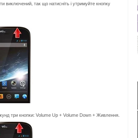
ути виключений
, так що
натисніть
і утримуйте кнопку
кунд
три
кнопки:
Volume Up
+
Volume Down
+
Живлення
.