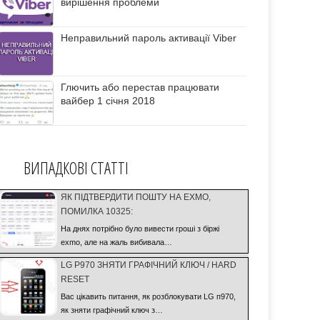
вирішення проблеми
Неправильний пароль активації Viber
Глючить або перестав працювати
вайбер 1 січня 2018
ВИПАДКОВІ СТАТТІ
ЯК ПІДТВЕРДИТИ ПОШТУ НА EXMO,
ПОМИЛКА 10325:
На днях потрібно було вивести гроші з біржі
exmo, але на жаль вибивала…
LG P970 ЗНЯТИ ГРАФІЧНИЙ КЛЮЧ / HARD
RESET
Вас цікавить питання, як розблокувати LG п970,
як зняти графічний ключ з…