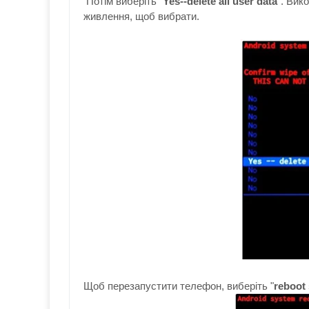
Потім виберіть
"
Yes--delete all user data
".
Вик
живлення
, щоб вибрати.
Щоб
перезапустити
телефон,
виберіть
"
reboot