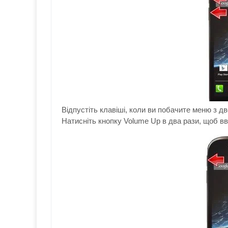
Відпустіть
клавіші,
коли ви побачите
меню
з д
Натисніть
кнопку
Volume Up
в
два
рази, щоб
вв