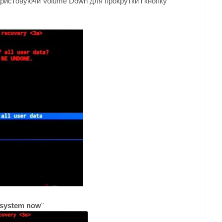
ористовуючи
Volume Down
для
прокрутки
і
кнопку
 system now
"