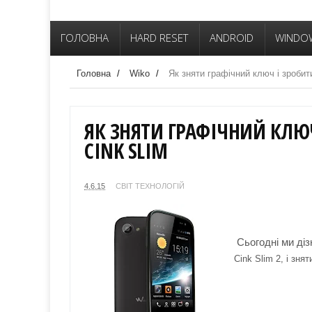
ГОЛОВНА
HARD RESET
ANDROID
WINDO
Головна
/
Wiko
/
Як зняти графічний ключ і зробит
ЯК ЗНЯТИ ГРАФІЧНИЙ КЛЮЧ
CINK SLIM
4.6.15
СВІТ ТЕХНОЛОГІЙ
Сьогодні ми діз
Cink Slim
2, і зня