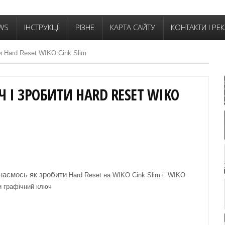
WS
ІНСТРУКЦІЇ
РІЗНЕ
КАРТА САЙТУ
КОНТАКТИ І РЕ
и Hard Reset WIKO Cink Slim
 І ЗРОБИТИ HARD RESET WIKO
наємось як зробити
Hard Reset на WIKO Cink Slim і
WIKO
ти графічний ключ