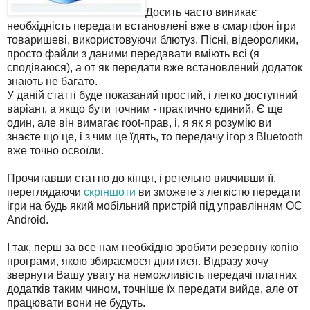
Досить часто виникає
необхідність передати встановлені вже в смартфон ігри
товаришеві, використовуючи блютуз. Пісні, відеоролики,
просто файли з даними передавати вміють всі (я
сподіваюся), а от як передати вже встановлений додаток
знають не багато.
У даній статті буде показаний простий, і легко доступний
варіант, а якщо бути точним - практично єдиний. Є ще
один, але він вимагає root-прав, і, я як я розумію ви
знаєте що це, і з чим це їдять, то передачу ігор з Bluetooth
вже точно освоїли.
Прочитавши статтю до кінця, і ретельно вивчивши її,
переглядаючи
скріншоти
ви зможете з легкістю передати
ігри на будь який мобільний пристрій під управлінням ОС
Android.
І так, перш за все нам необхідно зробити резервну копію
програми, якою збираємося ділитися. Відразу хочу
звернути Вашу увагу на неможливість передачі платних
додатків таким чином, точніше їх передати вийде, але от
працювати вони не будуть.