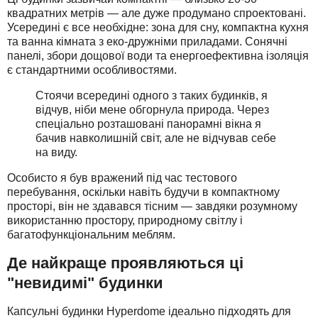
квадратних метрів — але дуже продумано спроектовані.
Усередині є все необхідне: зона для сну, компактна кухня
та ванна кімната з еко-дружніми приладами. Сонячні
панелі, збори дощової води та енергоефективна ізоляція
є стандартними особливостями.
Стоячи всередині одного з таких будинків, я
відчув, ніби мене обгорнула природа. Через
спеціально розташовані панорамні вікна я
бачив навколишній світ, але не відчував себе
на виду.
Особисто я був вражений під час тестового
перебування, оскільки навіть будучи в компактному
просторі, він не здавався тісним — завдяки розумному
використанню простору, природному світлу і
багатофункціональним меблям.
Де найкраще проявляються ці
"невидимі" будинки
Капсульні будинки Hyperdome ідеально підходять для