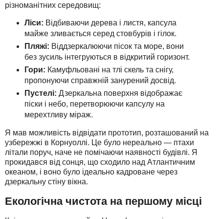
різноманітних середовищ:
Ліси:
Відбиваючи дерева і листя, капсула
майже зливається серед стовбурів і гілок.
Пляжі:
Віддзеркалюючи пісок та море, вони
без зусиль інтегруються в відкритий горизонт.
Гори:
Камуфльовані на тлі скель та снігу,
пропонуючи справжній занурений досвід.
Пустелі:
Дзеркальна поверхня відображає
піски і небо, перетворюючи капсулу на
мерехтливу міраж.
Я мав можливість відвідати прототип, розташований на
узбережжі в Корнуоллі. Це було нереально — птахи
літали поруч, наче не помічаючи наявності будівлі. Я
прокидався від сонця, що сходило над Атлантичним
океаном, і воно було ідеально кадроване через
дзеркальну стіну вікна.
Екологічна чистота на першому місці