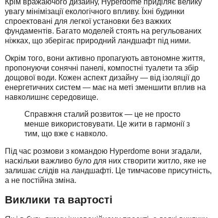
Крім вражаючого дизайну, Hyperdome приділяє велику
увагу мінімізації екологічного впливу. Їхні будинки
спроектовані для легкої установки без важких
фундаментів. Багато моделей стоять на регульованих
ніжках, що зберігає природний ландшафт під ними.
Окрім того, вони активно пропагують автономне життя,
пропонуючи сонячні панелі, компостні туалети та збір
дощової води. Кожен аспект дизайну — від ізоляції до
енергетичних систем — має на меті зменшити вплив на
навколишнє середовище.
Справжня сталий розвиток — це не просто
менше використовувати. Це жити в гармонії з
тим, що вже є навколо.
Під час розмови з командою Hyperdome вони згадали,
наскільки важливо було для них створити житло, яке не
залишає слідів на ландшафті. Це тимчасове присутність,
а не постійна зміна.
Виклики та вартості