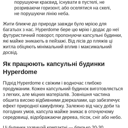
порушуючи краєвид, існувати в пустелі, не
розриваючи горизонт, або оселятися на скелі,
не порушуючи лінію неба.
Жити ближче до природи завжди було мрією для
багатьох з нас. Hyperdome бере цю мрію і додає до неї
футуристичний поворот, пропонуючи капсульні будинки,
які майже зникають в пейзажі. Від лісів до пляжів ці
житла обіцяють мінімальний вплив і максимальний
досвід.
Як працюють капсульні будинки
Hyperdome
Підхід Hyperdome є свіжим і водночас глибоко
продуманим. Кожен капсульний будинок виготовляється
з легких, але міцних матеріалів. Зовнішня частина
обшита високо відбивними дзеркалами, що забезпечує
ефект природної камуфляжу. Залежно від часу доби та
погодних умов, капсула майже зникає в оточуючому
середовищі, відображаючи дерева, пісок, сніг або небо.
Ці будинки зазвичай компактні — близько 20-30