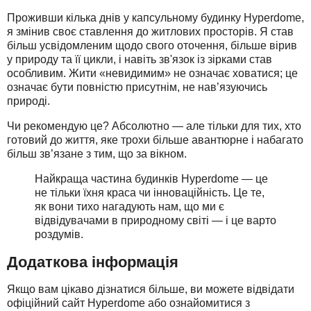
Проживши кілька днів у капсульному будинку Hyperdome,
я змінив своє ставлення до житлових просторів. Я став
більш усвідомленим щодо свого оточення, більше вірив
у природу та її цикли, і навіть зв'язок із зірками став
особливим. Жити «невидимим» не означає ховатися; це
означає бути повністю присутнім, не нав’язуючись
природі.
Чи рекомендую це? Абсолютно — але тільки для тих, хто
готовий до життя, яке трохи більше авантюрне і набагато
більш зв’язане з тим, що за вікном.
Найкраща частина будинків Hyperdome — це
не тільки їхня краса чи інноваційність. Це те,
як вони тихо нагадують нам, що ми є
відвідувачами в природному світі — і це варто
роздумів.
Додаткова інформація
Якщо вам цікаво дізнатися більше, ви можете відвідати
офіційний сайт Hyperdome або ознайомитися з