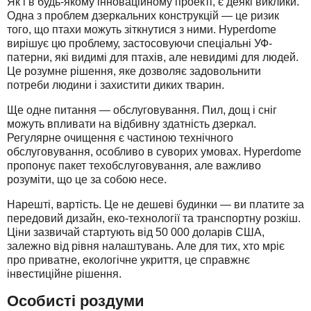
Як і в будь-якому інноваційному проекті, є деякі виклики.
Одна з проблем дзеркальних конструкцій — це ризик
того, що птахи можуть зіткнутися з ними. Hyperdome
вирішує цю проблему, застосовуючи спеціальні УФ-
патерни, які видимі для птахів, але невидимі для людей.
Це розумне рішення, яке дозволяє задовольнити
потреби людини і захистити диких тварин.
Ще одне питання — обслуговування. Пил, дощ і сніг
можуть впливати на відбивну здатність дзеркал.
Регулярне очищення є частиною технічного
обслуговування, особливо в суворих умовах. Hyperdome
пропонує пакет техобслуговування, але важливо
розуміти, що це за собою несе.
Нарешті, вартість. Це не дешеві будинки — ви платите за
передовий дизайн, еко-технології та транспортну розкіш.
Ціни зазвичай стартують від 50 000 доларів США,
залежно від рівня налаштувань. Але для тих, хто мріє
про приватне, екологічне укриття, це справжнє
інвестиційне рішення.
Особисті роздуми