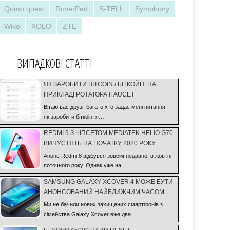
Qumo quest
RoverPad
S-TELL
Symphony
Wiko
XOLO
ZTE
ВИПАДКОВІ СТАТТІ
ЯК ЗАРОБИТИ BITCOIN / БІТКОЙН. НА
ПРИКЛАДІ РОТАТОРА IFAUCET
Вітаю вас друзі, багато хто задає мені питання
як заробити біткоін, я…
REDMI 9 З ЧІПСЕТОМ MEDIATEK HELIO G70
ВИПУСТЯТЬ НА ПОЧАТКУ 2020 РОКУ
Анонс Redmi 8 відбувся зовсім недавно, в жовтні
поточного року. Однак уже на…
SAMSUNG GALAXY XCOVER 4 МОЖЕ БУТИ
АНОНСОВАНИЙ НАЙБЛИЖЧИМ ЧАСОМ
Ми не бачили нових захищених смартфонів з
сімейства Galaxy Xcover вже два…