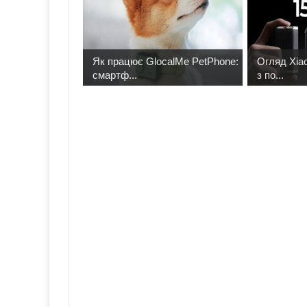
Як працює GlocalMe PetPhone:
Огляд Xiao
смартф...
з по...