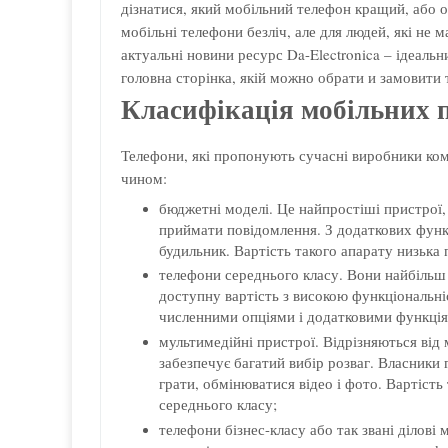
дізнатися, який мобільний телефон кращий, або 
мобільні телефони безліч, але для людей, які не м
актуальні новини ресурс Da-Electronica – ідеаль
головна сторінка, якій можно обрати и замовити
Класифікація мобільних 
Телефони, які пропонують сучасні виробники ко
чином:
бюджетні моделі. Це найпростіші пристрої, 
приймати повідомлення. З додаткових функц
будильник. Вартість такого апарату низька 
телефони середнього класу. Вони найбільш 
доступну вартість з високою функціональні
численними опціями і додатковими функція
мультимедійні пристрої. Відрізняються від
забезпечує багатий вибір розваг. Власники 
грати, обмінюватися відео і фото. Вартість
середнього класу;
телефони бізнес-класу або так звані ділов