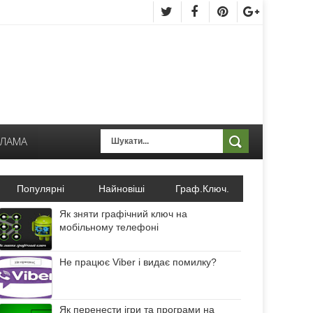
КЛАМА
Популярні
Найновіші
Граф.Ключ.
Як зняти графічний ключ на
мобільному телефоні
Не працює Viber і видає помилку?
Як перенести ігри та програми на