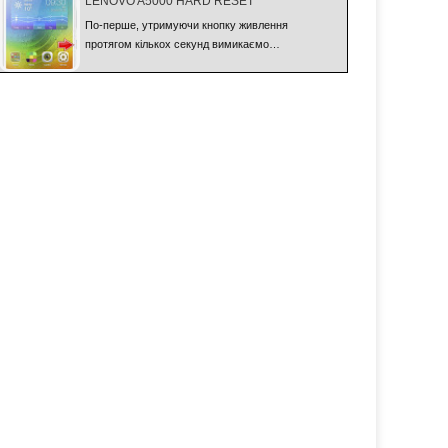
LENOVO A5000 HARD RESET
По-перше, утримуючи кнопку живлення
протягом кількох секунд вимикаємо…