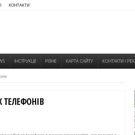
І
КОНТАКТИ
WS
ІНСТРУКЦІЇ
РІЗНЕ
КАРТА САЙТУ
КОНТАКТИ І РЕ
онів
 ТЕЛЕФОНІВ
ує мобільні телефони в такому різноманітті, що покупці в