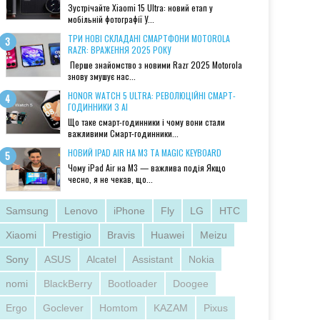
Зустрічайте Xiaomi 15 Ultra: новий етап у
мобільній фотографії У...
ТРИ НОВІ СКЛАДАНІ СМАРТФОНИ MOTOROLA
RAZR: ВРАЖЕННЯ 2025 РОКУ
Перше знайомство з новими Razr 2025 Motorola
знову змушує нас...
HONOR WATCH 5 ULTRA: РЕВОЛЮЦІЙНІ СМАРТ-
ГОДИННИКИ З AI
Що таке смарт-годинники і чому вони стали
важливими Смарт-годинники...
НОВИЙ IPAD AIR НА M3 ТА MAGIC KEYBOARD
Чому iPad Air на M3 — важлива подія Якщо
чесно, я не чекав, що...
Samsung
Lenovo
iPhone
Fly
LG
HTC
Xiaomi
Prestigio
Bravis
Huawei
Meizu
Sony
ASUS
Alcatel
Assistant
Nokia
nomi
BlackBerry
Bootloader
Doogee
Ergo
Goclever
Homtom
KAZAM
Pixus