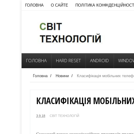
ГОЛОВНА
О САЙТЕ
ПОЛІТИКА КОНФІДЕНЦІЙНОСТ
ГОЛОВНА
HARD RESET
ANDROID
WINDO
Головна
/
Новини
/
Класифікація мобільних телеф
КЛАСИФІКАЦІЯ МОБІЛЬНИХ
3.9.18
СВІТ ТЕХНОЛОГІЙ
Сучасний ринок комунікаційних пристроїв пропон