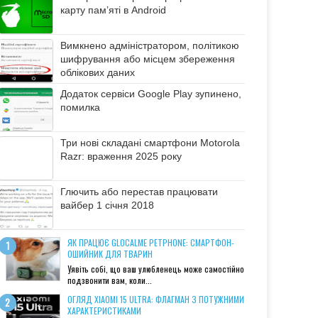
карту пам’яті в Android
Вимкнено адміністратором, політикою
шифрування або місцем збереження
облікових даних
Додаток сервіси Google Play зупинено,
помилка
Три нові складані смартфони Motorola
Razr: враження 2025 року
Глючить або перестав працювати
вайбер 1 січня 2018
ЯК ПРАЦЮЄ GLOCALME PETPHONE: СМАРТФОН-
ОШИЙНИК ДЛЯ ТВАРИН
Уявіть собі, що ваш улюбленець може самостійно
подзвонити вам, коли...
ОГЛЯД XIAOMI 15 ULTRA: ФЛАГМАН З ПОТУЖНИМИ
ХАРАКТЕРИСТИКАМИ