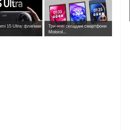
mi 15 Ultra: флагман
Три нові складані смартфони
Motorol...