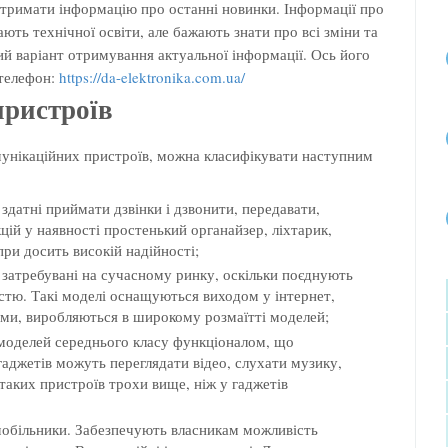
отримати інформацію про останні новинки. Інформації про
ають технічної освіти, але бажають знати про всі зміни та
ний варіант отримування актуальної інформації. Ось його
 телефон:
https://da-elektronika.com.ua/
пристроїв
мунікаційних пристроїв, можна класифікувати наступним
здатні приймати дзвінки і дзвонити, передавати,
ій у наявності простенький органайзер, ліхтарик,
при досить високій надійності;
затребувані на сучасному ринку, оскільки поєднують
стю. Такі моделі оснащуються виходом у інтернет,
ми, виробляються в широкому розмаїтті моделей;
 моделей середнього класу функціоналом, що
гаджетів можуть переглядати відео, слухати музику,
 таких пристроїв трохи вище, ніж у гаджетів
і мобільники. Забезпечують власникам можливість