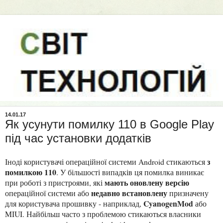
14.01.17
Як усунути помилку 110 в Google Play
під час установки додатків
з
Іноді користувачі операційної системи Android стикаються
помилкою 110
. У більшості випадків ця помилка виникає
мають оновлену версію
при роботі з пристроями, які
недавно встановлену
операційної системи або
призначену
CyanogenMod
для користувача прошивку - наприклад,
або
MIUI. Найбільш часто з проблемою стикаються власники