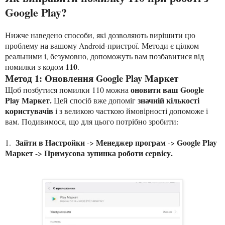
Google Play?
Нижче наведено способи, які дозволяють вирішити цю
проблему на вашому Android-пристрої. Методи є цілком
реальними і, безумовно, допоможуть вам позбавитися від
110
помилки з кодом
.
Метод 1: Оновлення Google Play Маркет
оновити ваш Google
Щоб позбутися помилки 110 можна
Play Маркет.
значній кількості
Цей спосіб вже допоміг
користувачів
і з великою часткою ймовірності допоможе і
вам. Подивимося, що для цього потрібно зробити:
Зайти в Настройки
Менеджер програм
Google Play
1.
->
->
Маркет
Примусова зупинка роботи сервісу.
->