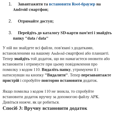
Завантажити та
встановити Root-браузер
на
Android смартфон;
Отримайте доступ;
Перейдіть до каталогу SD-карти пам'яті і знайдіть
папку "data / data"
У ній ви знайдете всі файли, пов'язані з додатками,
встановленими на вашому Android-смартфоні або планшеті.
знайдіть
Тепер
той додаток, що ви намагаєтеся оновити або
встановити і отримуєте при цьому повідомлення про
Видаліть папку
помилку з кодом 110.
, утримуючи її і
"Видалити"
перезавантажте
натиснувши на кнопку
. Тепер
пристрій
повторно встановити
і спробуйте
додаток.
Якщо помилка з кодом 110
не зникла
, то спробуйте
встановити додаток вручну за допомогою файлу APK.
Дивіться нижче, як це робиться.
Спосіб 3: Вручну встановити додаток