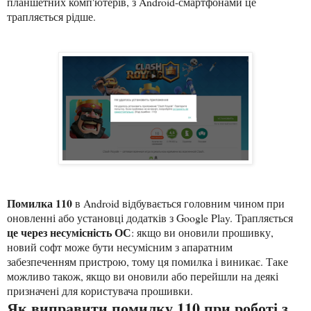
планшетних комп'ютерів, з Android-смартфонами це
трапляється рідше.
Помилка 110
в Android відбувається головним чином при
оновленні або установці додатків з Google Play. Трапляється
це через несумісність ОС
: якщо ви оновили прошивку,
новий софт може бути несумісним з апаратним
забезпеченням пристрою, тому ця помилка і виникає. Таке
можливо також, якщо ви оновили або перейшли на деякі
призначені для користувача прошивки.
Як виправити помилку 110 при роботі з