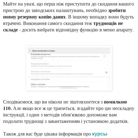
Майте на увазі, що перш ніж приступити до скидання вашого
зробити
пристрою до заводських налаштувань, необхідно
повну резервну копію даних
. В іншому випадку вони будуть
труднощів не
втрачені. Виконання самого скидання теж
складе
- досить вибрати відповідну функцію в меню апарату.
помилкою
Сподіваємося, що ви ніколи не зіштовхнетеся з
110.
Але якщо все ж це трапиться, згадайте про цю нескладн
у
інструкції, і один з методів обов'язково допоможе вам
подолати труднощі з завантаженням і установкою додатків.
Т
акож
для вас буде цікава інформ
ація про
курсы