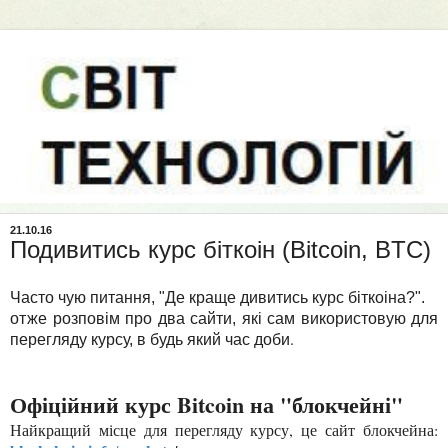
21.10.16
Подивитись курс біткоін (Bitcoin, BTC)
Часто чую питання, "Де краще дивитись курс біткоіна?".
отже розповім про два сайти, які сам використовую для
.
перегляду курсу, в будь який час доби
Офіційний курс Bitcoin на "блокчейні"
Найкращий місце для перегляду курсу, це сайт блокчейна: