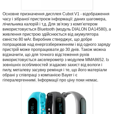
Основне призначення дисплея Cubot V1 - відображення
часу і зібраної пристроєм інформації: даних шагомера,
лічильника калорій і т.д. Для зв'язку з комп'ютером
використовується Bluetooth (модуль DIALON DA14580), а
живлення пристрою здійснюється від акумулятора
ємністю 80 мАг. Виробник стверджує, що добре
попрацював над енергозбереженням і від одного заряду
пристрій може пропрацювати до 30 днів. Також можна
відзначити, що для точного відстеження рухів
використовується акселерометр з модулем MMA8652. Із
зовнішніх особливостей згадаємо захист від вологи і
пилу, металеву засувку ремінця і те, що його матеріали
обрані у співпраці з компанією Bayer і є
гіпералергеннимі. Інформації про ціну поки немає.