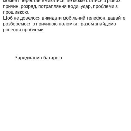
момент перестав вмикатись, це може статися з різних
причин, розряд, потрапляння води, удар, проблеми з
прошивкою.
Щоб не довелося
викидати
мобільний телефон,
давайте
розберемося з
причиною поломки
і разом
знайдемо
рішення
проблеми.
Заряджаємо батарею