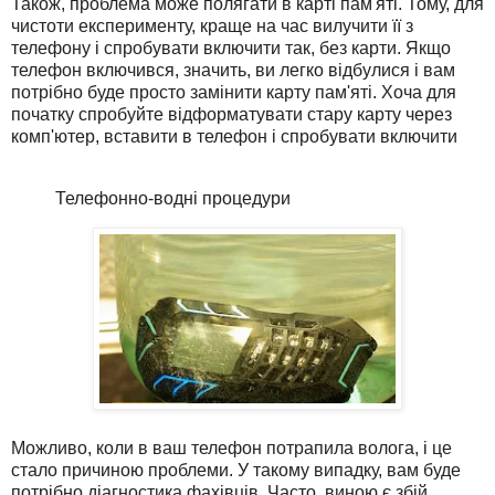
Також, проблема може полягати в карті пам'яті. Тому, для
чистоти експерименту, краще на час вилучити її з
телефону і спробувати включити так, без карти. Якщо
телефон включився, значить, ви легко відбулися і вам
потрібно буде просто замінити карту пам'яті. Хоча для
початку спробуйте відформатувати стару карту через
комп'ютер, вставити в телефон і спробувати включити
Телефонно-водні процедури
Можливо, коли в ваш телефон потрапила волога, і це
стало причиною проблеми. У такому випадку, вам буде
потрібно діагностика фахівців. Часто, виною є збій